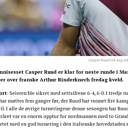
Casper Ruud tok seg vide
nnisesset Casper Ruud er klar for neste runde i Ma
ier over franske Arthur Rinderknech fredag kveld.
ort
: Seieren ble sikret med settsifrene 6-4, 6-0. I tredje
har møttes fem ganger før, der Ruud har vunnet fire kamp
il. I alle de øvrige turneringene denne sesongen har Ruud
oråret var en enorm opptur for nordmannen med to Grand S
artet med en god turnering i den italienske hovedstade