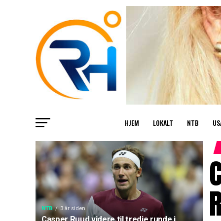
HJEM
LOKALT
NTB
US
C
R
NTB
3 år siden
Casper Ruud videre til tredje runde i