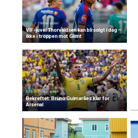
NTB
2 timer siden
VIF-juvel Thorvaldsen kan bli solgt i dag –
ikke i troppen mot Glimt
NTB
2 timer siden
Bekreftet: Bruno Guimarães klar for
Arsenal