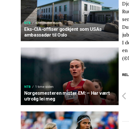
Dj
Ru
se
NTB
43 minutter siden
Due
Eks-CIA-offiser godkjent som USAs
jub
ambassadør til Oslo
I d
en
(©
REL
NTB
1 time siden
Norgesmesteren mister EM: – Har vært
utrolig lei meg