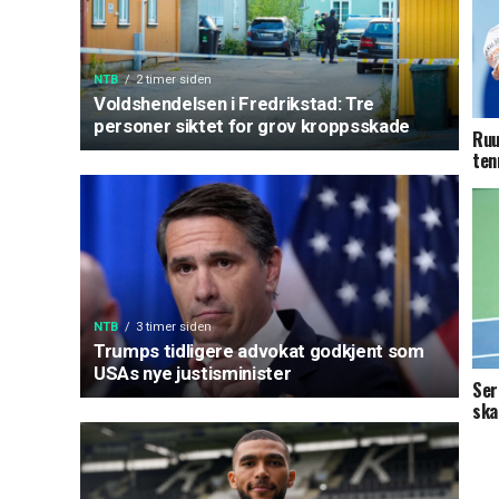
NTB
2 timer siden
Voldshendelsen i Fredrikstad: Tre
personer siktet for grov kroppsskade
Ruu
ten
NTB
3 timer siden
Trumps tidligere advokat godkjent som
USAs nye justisminister
Ser
ska