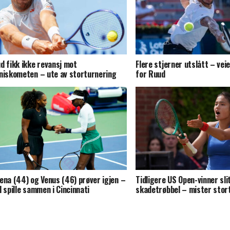
d fikk ikke revansj mot
Flere stjerner utslått – vei
niskometen – ute av storturnering
for Ruud
ena (44) og Venus (46) prøver igjen –
Tidligere US Open-vinner sl
l spille sammen i Cincinnati
skadetrøbbel – mister stor