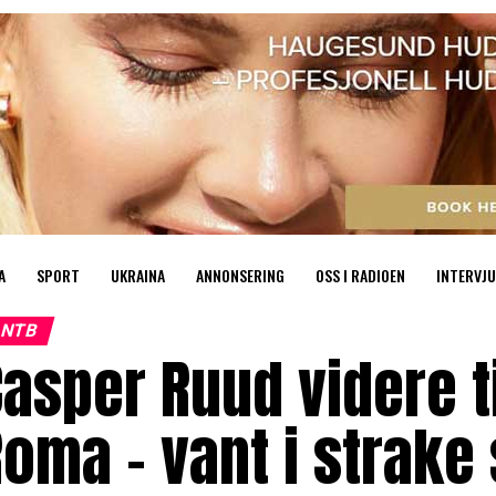
A
SPORT
UKRAINA
ANNONSERING
OSS I RADIOEN
INTERVJU
NTB
asper Ruud videre ti
oma – vant i strake 