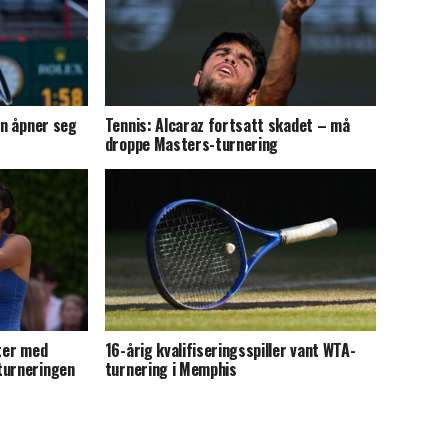
en åpner seg
Tennis: Alcaraz fortsatt skadet – må
droppe Masters-turnering
iter med
16-årig kvalifiseringsspiller vant WTA-
turneringen
turnering i Memphis