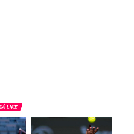
SÅ LIKE