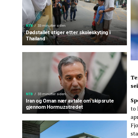
NTB
33 minutter siden
Dødstallet stiger etter skoleskyting i
Thailand
Te
se
NTB
33 minutter siden
Sp
Iran og Oman nær avtale om skipsrute
gjennom Hormuzstredet
to 
apr
Fj
st