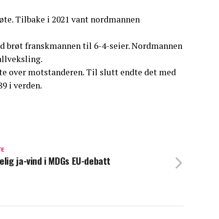
øte. Tilbake i 2021 vant nordmannen
uud brøt franskmannen til 6-4-seier. Nordmannen
allveksling.
te over motstanderen. Til slutt endte det med
9 i verden.
TE
elig ja-vind i MDGs EU-debatt