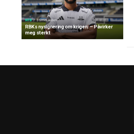
NTB
3 timer siden
RBKs nysignering om krigen: – Påvirker
meg sterkt