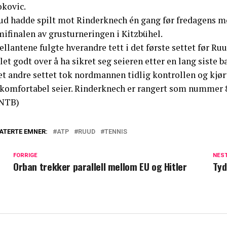
okovic.
ud hadde spilt mot Rinderknech én gang før fredagens m
mifinalen av grusturneringen i Kitzbühel.
llantene fulgte hverandre tett i det første settet før R
let godt over å ha sikret seg seieren etter en lang siste b
et andre settet tok nordmannen tidlig kontrollen og kjør
 komfortabel seier. Rinderknech er rangert som nummer 8
NTB)
ATERTE EMNER:
ATP
RUUD
TENNIS
FORRIGE
NES
Orban trekker parallell mellom EU og Hitler
Tyd