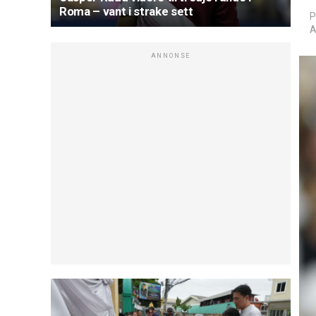
Roma – vant i strake sett
P
A
ANNONSE