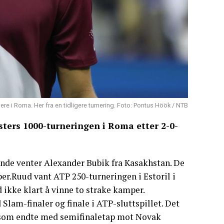
re i Roma. Her fra en tidligere turnering. Foto: Pontus Höök / NTB
sters 1000-turneringen i Roma etter 2-0-
 runde venter Alexander Bubik fra Kasakhstan. De
er.Ruud vant ATP 250-turneringen i Estoril i
 ikke klart å vinne to strake kamper.
lam-finaler og finale i ATP-sluttspillet. Det
n som endte med semifinaletap mot Novak