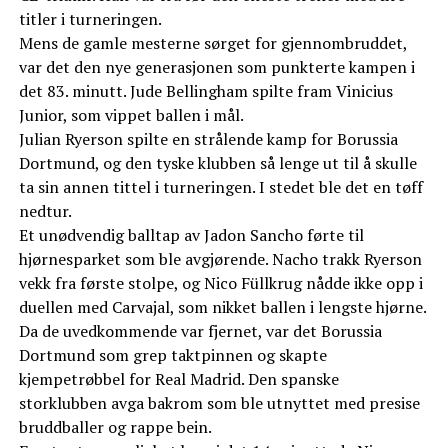
titler i turneringen.
Mens de gamle mesterne sørget for gjennombruddet,
var det den nye generasjonen som punkterte kampen i
det 83. minutt. Jude Bellingham spilte fram Vinicius
Junior, som vippet ballen i mål.
Julian Ryerson spilte en strålende kamp for Borussia
Dortmund, og den tyske klubben så lenge ut til å skulle
ta sin annen tittel i turneringen. I stedet ble det en tøff
nedtur.
Et unødvendig balltap av Jadon Sancho førte til
hjørnesparket som ble avgjørende. Nacho trakk Ryerson
vekk fra første stolpe, og Nico Füllkrug nådde ikke opp i
duellen med Carvajal, som nikket ballen i lengste hjørne.
Da de uvedkommende var fjernet, var det Borussia
Dortmund som grep taktpinnen og skapte
kjempetrøbbel for Real Madrid. Den spanske
storklubben avga bakrom som ble utnyttet med presise
bruddballer og rappe bein.