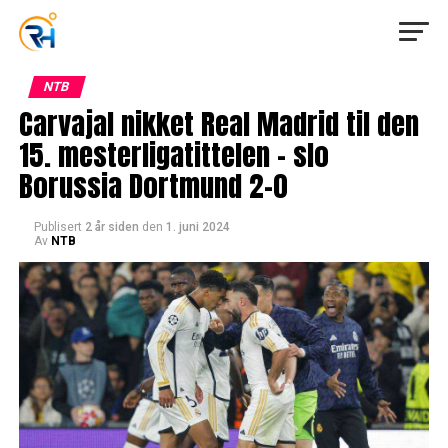
NTB
Carvajal nikket Real Madrid til den
15. mesterligatittelen – slo
Borussia Dortmund 2-0
Publisert
2 år siden
den
1. juni 2024
Av
NTB