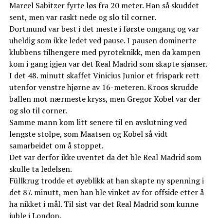
Marcel Sabitzer fyrte løs fra 20 meter. Han så skuddet
sent, men var raskt nede og slo til corner.
Dortmund var best i det meste i første omgang og var
uheldig som ikke ledet ved pause. I pausen dominerte
klubbens tilhengere med pyroteknikk, men da kampen
kom i gang igjen var det Real Madrid som skapte sjanser.
I det 48. minutt skaffet Vinicius Junior et frispark rett
utenfor venstre hjørne av 16-meteren. Kroos skrudde
ballen mot nærmeste kryss, men Gregor Kobel var der
og slo til corner.
Samme mann kom litt senere til en avslutning ved
lengste stolpe, som Maatsen og Kobel så vidt
samarbeidet om å stoppet.
Det var derfor ikke uventet da det ble Real Madrid som
skulle ta ledelsen.
Füllkrug trodde et øyeblikk at han skapte ny spenning i
det 87. minutt, men han ble vinket av for offside etter å
ha nikket i mål. Til sist var det Real Madrid som kunne
juble i London.