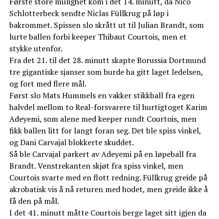
Første store mulighet kom i det 14. minutt, da Nico
Schlotterbeck sendte Niclas Füllkrug på løp i
bakrommet. Spissen slo skrått ut til Julian Brandt, som
lurte ballen forbi keeper Thibaut Courtois, men et
stykke utenfor.
Fra det 21. til det 28. minutt skapte Borussia Dortmund
tre gigantiske sjanser som burde ha gitt laget ledelsen,
og fort med flere mål.
Først slo Mats Hummels en vakker stikkball fra egen
halvdel mellom to Real-forsvarere til hurtigtoget Karim
Adeyemi, som alene med keeper rundt Courtois, men
fikk ballen litt for langt foran seg. Det ble spiss vinkel,
og Dani Carvajal blokkerte skuddet.
Så ble Carvajal parkert av Adeyemi på en løpeball fra
Brandt. Venstrekanten skjøt fra spiss vinkel, men
Courtois svarte med en flott redning. Füllkrug greide på
akrobatisk vis å nå returen med hodet, men greide ikke å
få den på mål.
I det 41. minutt måtte Courtois berge laget sitt igjen da