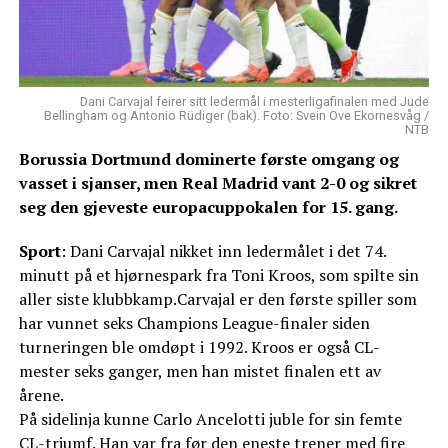
Dani Carvajal feirer sitt ledermål i mesterligafinalen med Jude
Bellingham og Antonio Rüdiger (bak). Foto: Svein Ove Ekornesvåg /
NTB
Borussia Dortmund dominerte første omgang og
vasset i sjanser, men Real Madrid vant 2-0 og sikret
seg den gjeveste europacuppokalen for 15. gang.
Sport
: Dani Carvajal nikket inn ledermålet i det 74.
minutt på et hjørnespark fra Toni Kroos, som spilte sin
aller siste klubbkamp.Carvajal er den første spiller som
har vunnet seks Champions League-finaler siden
turneringen ble omdøpt i 1992. Kroos er også CL-
mester seks ganger, men han mistet finalen ett av
årene.
På sidelinja kunne Carlo Ancelotti juble for sin femte
CL-triumf. Han var fra før den eneste trener med fire