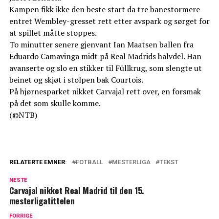
Kampen fikk ikke den beste start da tre banestormere
entret Wembley-gresset rett etter avspark og sørget for
at spillet måtte stoppes.
To minutter senere gjenvant Ian Maatsen ballen fra
Eduardo Camavinga midt på Real Madrids halvdel. Han
avanserte og slo en stikker til Füllkrug, som slengte ut
beinet og skjøt i stolpen bak Courtois.
På hjørnesparket nikket Carvajal rett over, en forsmak
på det som skulle komme.
(©NTB)
RELATERTE EMNER:
FOTBALL
MESTERLIGA
TEKST
NESTE
Carvajal nikket Real Madrid til den 15.
mesterligatittelen
FORRIGE