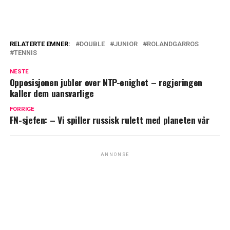
RELATERTE EMNER:
DOUBLE
JUNIOR
ROLANDGARROS
TENNIS
NESTE
Opposisjonen jubler over NTP-enighet – regjeringen
kaller dem uansvarlige
FORRIGE
FN-sjefen: – Vi spiller russisk rulett med planeten vår
ANNONSE