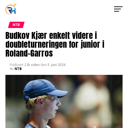
NTB
Budkov Kjær enkelt videre i
doubleturneringen for junior i
Roland-Garros
Publisert
2 år siden
den
5. juni 2024
Av
NTB