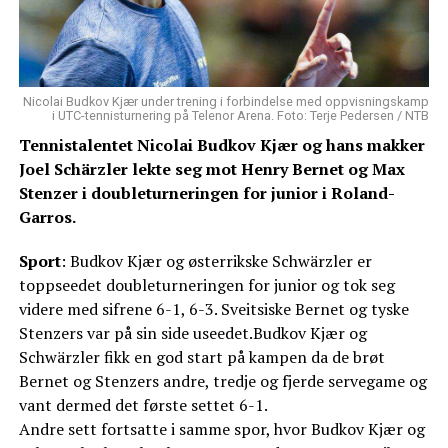
Nicolai Budkov Kjær under trening i forbindelse med oppvisningskamp
i UTC-tennisturnering på Telenor Arena. Foto: Terje Pedersen / NTB
Tennistalentet Nicolai Budkov Kjær og hans makker
Joel Schärzler lekte seg mot Henry Bernet og Max
Stenzer i doubleturneringen for junior i Roland-
Garros.
Sport
: Budkov Kjær og østerrikske Schwärzler er
toppseedet doubleturneringen for junior og tok seg
videre med sifrene 6-1, 6-3. Sveitsiske Bernet og tyske
Stenzers var på sin side useedet.Budkov Kjær og
Schwärzler fikk en god start på kampen da de brøt
Bernet og Stenzers andre, tredje og fjerde servegame og
vant dermed det første settet 6-1.
Andre sett fortsatte i samme spor, hvor Budkov Kjær og