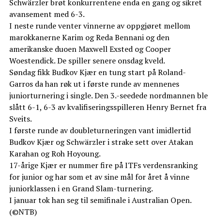
Schwärzler brøt konkurrentene enda en gang og sikret
avansement med 6-3.
I neste runde venter vinnerne av oppgjøret mellom
marokkanerne Karim og Reda Bennani og den
amerikanske duoen Maxwell Exsted og Cooper
Woestendick. De spiller senere onsdag kveld.
Søndag fikk Budkov Kjær en tung start på Roland-
Garros da han røk ut i første runde av mennenes
juniorturnering i single. Den 3.-seedede nordmannen ble
slått 6-1, 6-3 av kvalifiseringsspilleren Henry Bernet fra
Sveits.
I første runde av doubleturneringen vant imidlertid
Budkov Kjær og Schwärzler i strake sett over Atakan
Karahan og Roh Hoyoung.
17-årige Kjær er nummer fire på ITFs verdensranking
for junior og har som et av sine mål for året å vinne
juniorklassen i en Grand Slam-turnering.
I januar tok han seg til semifinale i Australian Open.
(©NTB)