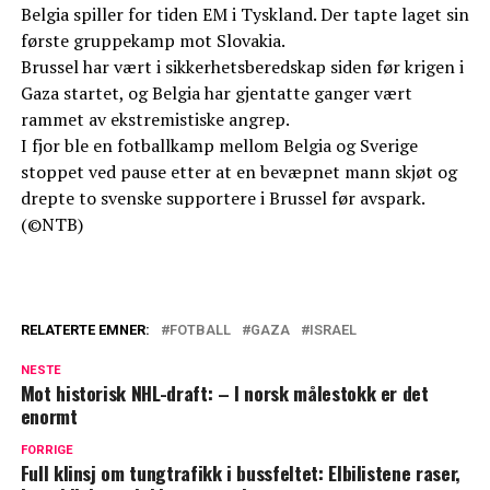
Belgia spiller for tiden EM i Tyskland. Der tapte laget sin
første gruppekamp mot Slovakia.
Brussel har vært i sikkerhetsberedskap siden før krigen i
Gaza startet, og Belgia har gjentatte ganger vært
rammet av ekstremistiske angrep.
I fjor ble en fotballkamp mellom Belgia og Sverige
stoppet ved pause etter at en bevæpnet mann skjøt og
drepte to svenske supportere i Brussel før avspark.
(©NTB)
RELATERTE EMNER:
FOTBALL
GAZA
ISRAEL
NESTE
Mot historisk NHL-draft: – I norsk målestokk er det
enormt
FORRIGE
Full klinsj om tungtrafikk i bussfeltet: Elbilistene raser,