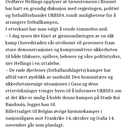
Ordfører Hellings opplyser at tjenestemenn i Brussel
har hatt en grundig diskusjon med regjeringen, politiet
og fotballforbundet URBSFA rundt mulighetene for å
arrangere fotballkampen.
I etterkant har man valgt å vende tommelen ned.
– I dag synes det klart at gjennomføringen av en slik
kamp i hovedstaden vår utvilsomt vil provosere fram
store demonstrasjoner og kompromittere sikkerheten
til både tilskuere, spillere, beboere og våre politistyrker,
sier Hellings i en uttalelse.
– De røde djevlenes (fotballandslagets) kamper har
alltid vært øyeblikk av samhold. Den humanitære og
sikkerhetsmessige situasjonen i Gaza og dens
ettervirkninger tvinger byen til å informere URBSFA om
at det ikke er mulig å holde denne kampen på Stade Roi
Baudouin, legger han til.
Billettsalget til Belgias øvrige hjemmekamper i
nasjonsligaen mot Frankrike 14. oktober og Italia 14.
november går som planlagt.