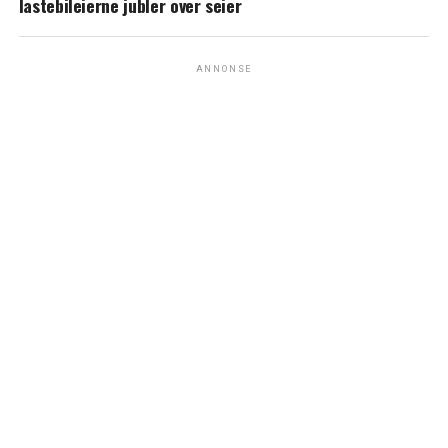
lastebileierne jubler over seier
ANNONSE