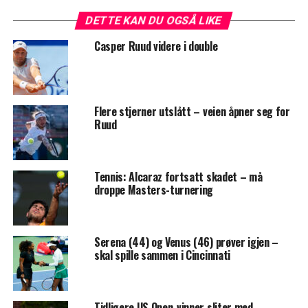
DETTE KAN DU OGSÅ LIKE
Casper Ruud videre i double
Flere stjerner utslått – veien åpner seg for
Ruud
Tennis: Alcaraz fortsatt skadet – må
droppe Masters-turnering
Serena (44) og Venus (46) prøver igjen –
skal spille sammen i Cincinnati
Tidligere US Open-vinner sliter med