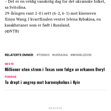
– Det er en veldig vanskelig dag for det ukrainske folket,
sa Svitolina.
29-åringen vant 2-0 i sett (6-2, 6-1) mot kineseren
Xinyu Wang. I kvartfinalen venter Jelena Rybakina, en
kasakhstaner som er født i Russland.
(©NTB)
RELATERTE EMNER:
TENNIS
UKRAINA
WIMBLEDON
NESTE
Millioner uten strøm i Texas som følge av orkanen Beryl
FORRIGE
To drept i angrep mot barnesykehus i Kyiv
ANNONSE