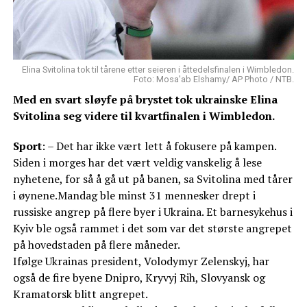
Elina Svitolina tok til tårene etter seieren i åttedelsfinalen i Wimbledon.
Foto: Mosa'ab Elshamy/ AP Photo / NTB.
Med en svart sløyfe på brystet tok ukrainske Elina
Svitolina seg videre til kvartfinalen i Wimbledon.
Sport
: – Det har ikke vært lett å fokusere på kampen.
Siden i morges har det vært veldig vanskelig å lese
nyhetene, for så å gå ut på banen, sa Svitolina med tårer
i øynene.Mandag ble minst 31 mennesker drept i
russiske angrep på flere byer i Ukraina. Et barnesykehus i
Kyiv ble også rammet i det som var det største angrepet
på hovedstaden på flere måneder.
Ifølge Ukrainas president, Volodymyr Zelenskyj, har
også de fire byene Dnipro, Kryvyj Rih, Slovyansk og
Kramatorsk blitt angrepet.