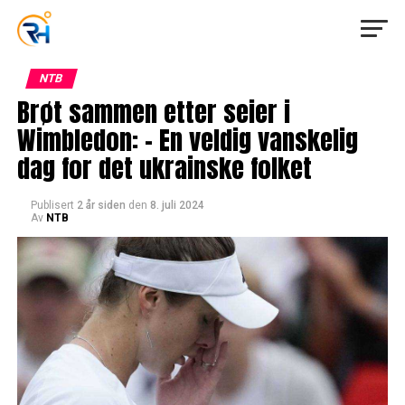
NTB
Brøt sammen etter seier i
Wimbledon: – En veldig vanskelig
dag for det ukrainske folket
Publisert
2 år siden
den
8. juli 2024
Av
NTB