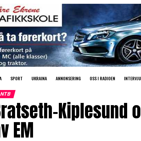
A
SPORT
UKRAINA
ANNONSERING
OSS I RADIOEN
INTERVJU
NTB
ratseth-Kiplesund og
av EM