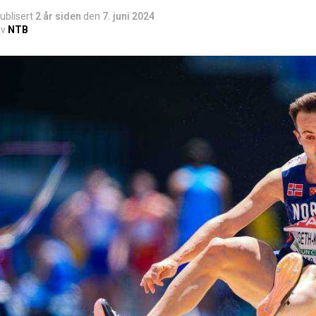
ublisert
2 år siden
den
7. juni 2024
v
NTB