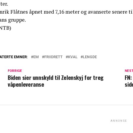
ter.
rik Flåtnes åpnet med 7,16 meter og avanserte senere til 
ans gruppe.
NTB)
ATERTE EMNER:
EM
FRIIDRETT
KVAL
LENGDE
FORRIGE
NES
Biden sier unnskyld til Zelenskyj for treg
FN:
våpenleveranse
sid
ANNONSE