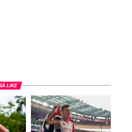
SÅ LIKE