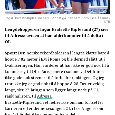
Ingar Bratseth-Kiplesund ser OL-toget gå uten ham. Foto: Lise Åserud /
NTB
Lengdehopperen Ingar Bratseth-Kiplesund (27) sier
til Adresseavisen at han aldri kommer til å delta i
OL.
Sport
: Den norske rekordholderen i lengde klarte bare å
hoppe 7,82 meter i EM i Roma og ble dermed slått ut i
kvalifiseringen. Han vurderer at han ikke er god nok til å
komme seg til OL i Paris senere i sommer.– Det finnes
ikke gode nok stevner til å forbedre rankingen. Og jeg
tror ikke jeg er god nok til å hoppe 8,28. Det er veldig
langt, sier 27-åringen som ligger langt nede på OL-
rankinglisten, til
Adressa
.
Bratseth-Kiplesund vet heller ikke om han fortsetter
karrieren etter denne sesongen. OL i Los Angeles om
fire år blir det ikke noe av for hans del.