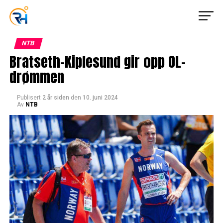
NTB
Bratseth-Kiplesund gir opp OL-
drømmen
Publisert
2 år siden
den
10. juni 2024
Av
NTB