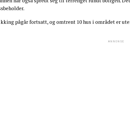
nnen har også spredt seg til terrenget rundt boligen. Det
ssbeholder.
ukking pågår fortsatt, og omtrent 10 hus i området er ut
ANNONSE