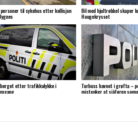
 personer til sykehus etter kollisjon
Bil med hjultrøbbel skaper kø
Bygnes
Haugekrysset
Turbuss havnet i grøfta – po
berget etter trafikkulykke i
mistenker at sjåføren sovn
ensvang