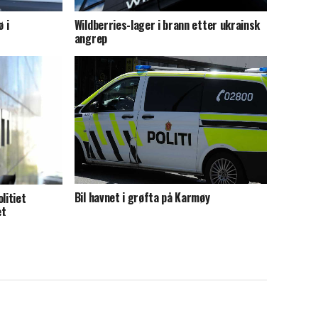
 i
Wildberries-lager i brann etter ukrainsk
angrep
Bil havnet i grøfta på Karmøy
litiet
et