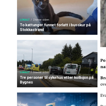
LOKALT
2 timer siden
To kattunger funnet forlatt i busskur på
Stokkastrand
Po
na
LOKALT
3 timer siden
Br
Tre personer til sykehus etter kollisjon på
Bygnes
ove
Eva