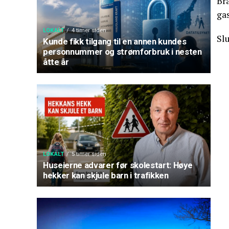
Bra
ga
LOKALT
4 timer siden
Sl
Kunde fikk tilgang til en annen kundes
personnummer og strømforbruk i nesten
åtte år
LOKALT
5 timer siden
Huseierne advarer før skolestart: Høye
hekker kan skjule barn i trafikken