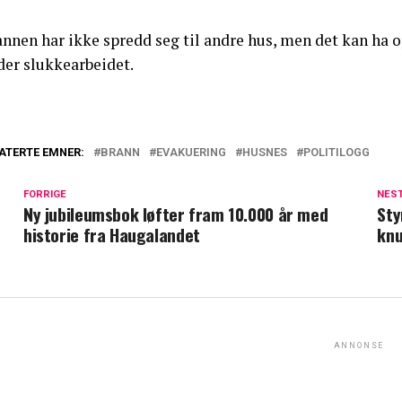
annen har ikke spredd seg til andre hus, men det kan ha 
der slukkearbeidet.
ATERTE EMNER:
BRANN
EVAKUERING
HUSNES
POLITILOGG
FORRIGE
NES
Ny jubileumsbok løfter fram 10.000 år med
Sty
historie fra Haugalandet
knu
ANNONSE