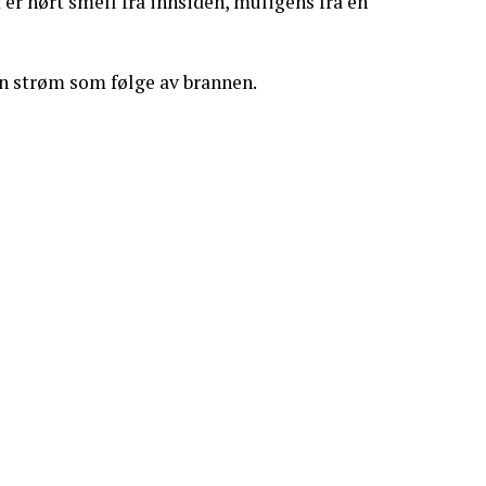
 er hørt smell fra innsiden, muligens fra en
en strøm som følge av brannen.