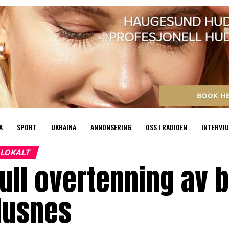
A
SPORT
UKRAINA
ANNONSERING
OSS I RADIOEN
INTERVJU
LOKALT
ull overtenning av 
Husnes