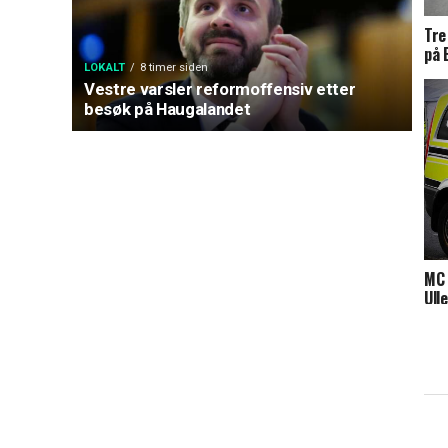
Tre
på 
LOKALT
8 timer siden
Vestre varsler reformoffensiv etter
besøk på Haugalandet
MC 
Ull