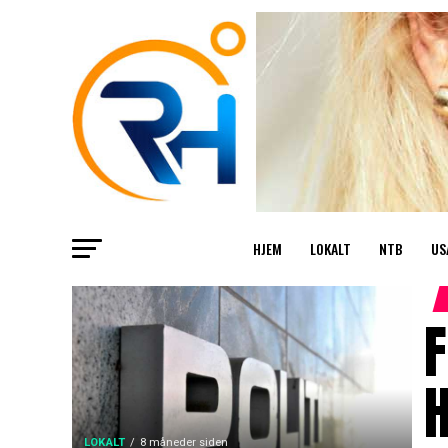
HJEM
LOKALT
NTB
US
F
LOKALT
8 måneder siden