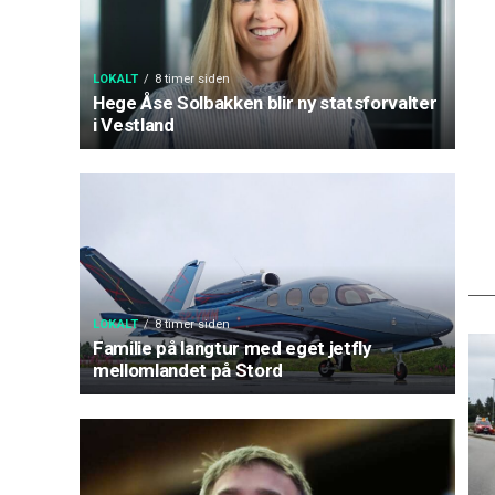
LOKALT
8 timer siden
Hege Åse Solbakken blir ny statsforvalter
i Vestland
LOKALT
8 timer siden
Familie på langtur med eget jetfly
mellomlandet på Stord