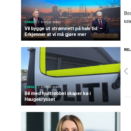
Br
un
LOKALT
6 timer siden
Vil bygge ut strømnett på halv tid: –
Erkjenner at vi må gjøre mer
REL
LOKALT
6 timer siden
Bil med hjultrøbbel skaper kø i
Haugekrysset