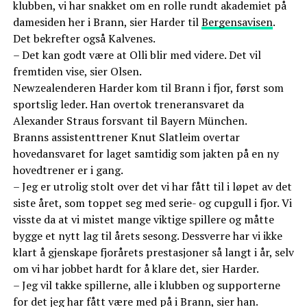
klubben, vi har snakket om en rolle rundt akademiet på
damesiden her i Brann, sier Harder til
Bergensavisen
.
Det bekrefter også Kalvenes.
– Det kan godt være at Olli blir med videre. Det vil
fremtiden vise, sier Olsen.
Newzealenderen Harder kom til Brann i fjor, først som
sportslig leder. Han overtok treneransvaret da
Alexander Straus forsvant til Bayern München.
Branns assistenttrener Knut Slatleim overtar
hovedansvaret for laget samtidig som jakten på en ny
hovedtrener er i gang.
– Jeg er utrolig stolt over det vi har fått til i løpet av det
siste året, som toppet seg med serie- og cupgull i fjor. Vi
visste da at vi mistet mange viktige spillere og måtte
bygge et nytt lag til årets sesong. Dessverre har vi ikke
klart å gjenskape fjorårets prestasjoner så langt i år, selv
om vi har jobbet hardt for å klare det, sier Harder.
– Jeg vil takke spillerne, alle i klubben og supporterne
for det jeg har fått være med på i Brann, sier han.