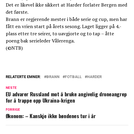
Det er likevel ikke sikkert at Harder forlater Bergen med
det første.
Brann er regjerende mester i både serie og cup, men har
fått en vrien start på årets sesong. Laget ligger på 4.-
plass etter tre seirer, to uavgjorte og to tap – åtte
poeng bak serieleder Vålerenga.
(©NTB)
RELATERTE EMNER:
BRANN
FOTBALL
HARDER
NESTE
EU advarer Russland mot å bruke angivelig droneangrep
for å trappe opp Ukraina-krigen
FORRIGE
Økonom: – Kanskje ikke bøndenes tur i år