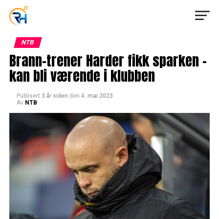
NTB
Brann-trener Harder fikk sparken –
kan bli værende i klubben
Publisert
3 år siden
den
4. mai 2023
Av
NTB