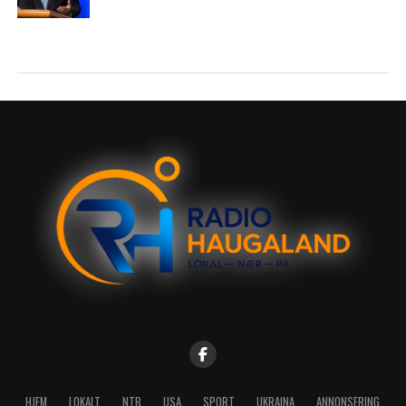
HJEM
LOKALT
NTB
USA
SPORT
UKRAINA
ANNONSERING