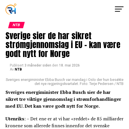
NTB
Sverige sier de har sikret
strømgjennomslag i EU – kan være
godt nytt for Norge
Publisert
3 måneder siden
den
18. mai 2026
Av
NTB
Sveriges energiminister Ebba Busch var mandag i Oslo der hun besøkte
det nye regjeringskvartalet. Foto: Terje Pedersen / NTB
Sveriges energiminister Ebba Busch sier de har
sikret tre viktige gjennomslag i strømforhandlinger
med EU. Det kan være godt nytt for Norge.
Utenriks
: – Det ene er at vi har «reddet» de 85 milliarder
kronene som allerede finnes innenfor det svenske