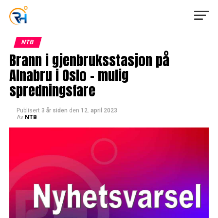
NTB
Brann i gjenbruksstasjon på
Alnabru i Oslo – mulig
spredningsfare
Publisert
3 år siden
den
12. april 2023
Av
NTB