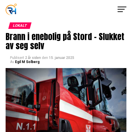
LOKALT
Brann i enebolig på Stord – Slukket
av seg selv
Publisert
2 år siden
den
15. januar 2025
Av
Egil M Solberg