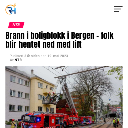
NTB
Brann i boligblokk i Bergen – folk
blir hentet ned med lift
Publisert
3 år siden
den
19. mai 2023
Av
NTB