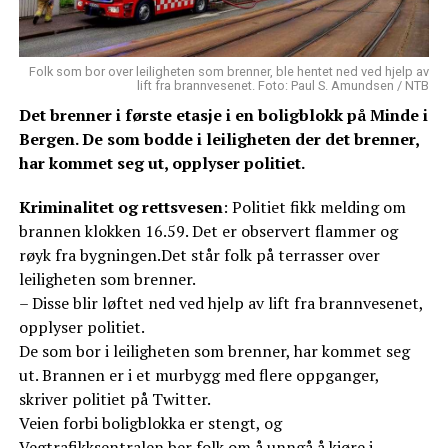
Folk som bor over leiligheten som brenner, ble hentet ned ved hjelp av
lift fra brannvesenet. Foto: Paul S. Amundsen / NTB
Det brenner i første etasje i en boligblokk på Minde i
Bergen. De som bodde i leiligheten der det brenner,
har kommet seg ut, opplyser politiet.
Kriminalitet og rettsvesen
: Politiet fikk melding om
brannen klokken 16.59. Det er observert flammer og
røyk fra bygningen.Det står folk på terrasser over
leiligheten som brenner.
– Disse blir løftet ned ved hjelp av lift fra brannvesenet,
opplyser politiet.
De som bor i leiligheten som brenner, har kommet seg
ut. Brannen er i et murbygg med flere oppganger,
skriver politiet på Twitter.
Veien forbi boligblokka er stengt, og
Vegtrafikksentralen ber folk om å unngå å kjøre i