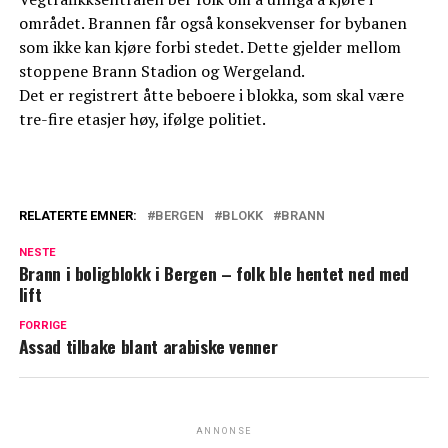
området. Brannen får også konsekvenser for bybanen
som ikke kan kjøre forbi stedet. Dette gjelder mellom
stoppene Brann Stadion og Wergeland.
Det er registrert åtte beboere i blokka, som skal være
tre-fire etasjer høy, ifølge politiet.
RELATERTE EMNER:
BERGEN
BLOKK
BRANN
NESTE
Brann i boligblokk i Bergen – folk ble hentet ned med
lift
FORRIGE
Assad tilbake blant arabiske venner
ANNONSE