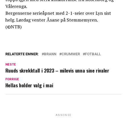
Vålerenga.
Bergenserne serieåpnet med 2-1-seier over Lyn sist
helg. Lørdag venter Åsane på Stemmemyren.
(©NTB)
RELATERTE EMNER:
BRANN
CRUMMER
FOTBALL
NESTE
Ruuds skrekktall i 2023 – milevis unna sine rivaler
FORRIGE
Hellas holder valg i mai
ANNONSE