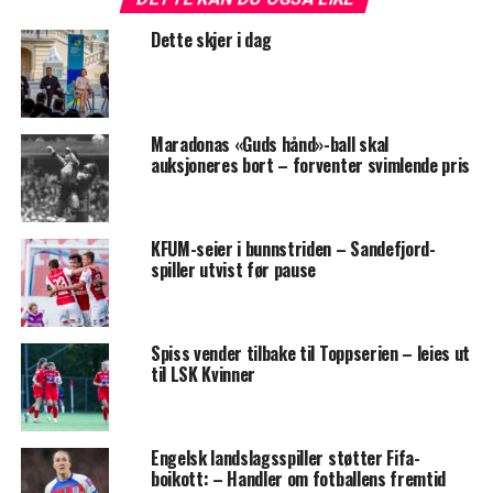
Dette skjer i dag
Maradonas «Guds hånd»-ball skal
auksjoneres bort – forventer svimlende pris
KFUM-seier i bunnstriden – Sandefjord-
spiller utvist før pause
Spiss vender tilbake til Toppserien – leies ut
til LSK Kvinner
Engelsk landslagsspiller støtter Fifa-
boikott: – Handler om fotballens fremtid