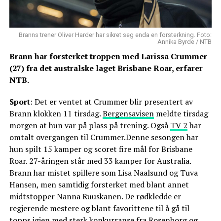
Branns trener Oliver Harder har sikret seg enda en forsterkning. Foto:
Annika Byrde / NTB
Brann har forsterket troppen med Larissa Crummer
(27) fra det australske laget Brisbane Roar, erfarer
NTB.
Sport
: Det er ventet at Crummer blir presentert av
Brann klokken 11 tirsdag.
Bergensavisen
meldte tirsdag
morgen at hun var på plass på trening. Også
TV 2
har
omtalt overgangen til Crummer.Denne sesongen har
hun spilt 15 kamper og scoret fire mål for Brisbane
Roar. 27-åringen står med 33 kamper for Australia.
Brann har mistet spillere som Lisa Naalsund og Tuva
Hansen, men samtidig forsterket med blant annet
midtstopper Nanna Ruuskanen. De rødkledde er
regjerende mestere og blant favorittene til å gå til
topps igjen med sterk konkurranse fra Rosenborg og