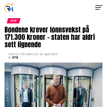
NTB
Bøndene krever lønnsvekst på
171.300 kroner – staten har aldri
sett lignende
Publisert
3 år siden
den
26. april 2023
Av
NTB