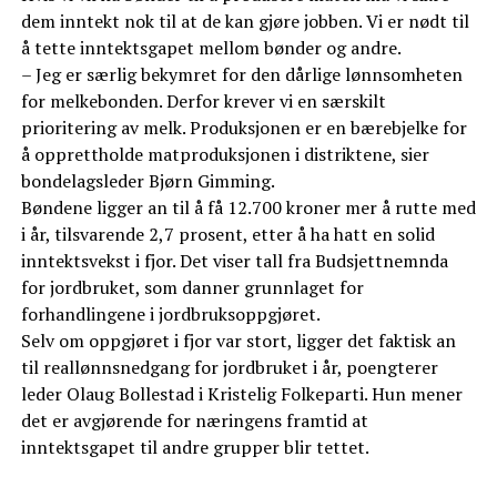
dem inntekt nok til at de kan gjøre jobben. Vi er nødt til
å tette inntektsgapet mellom bønder og andre.
– Jeg er særlig bekymret for den dårlige lønnsomheten
for melkebonden. Derfor krever vi en særskilt
prioritering av melk. Produksjonen er en bærebjelke for
å opprettholde matproduksjonen i distriktene, sier
bondelagsleder Bjørn Gimming.
Bøndene ligger an til å få 12.700 kroner mer å rutte med
i år, tilsvarende 2,7 prosent, etter å ha hatt en solid
inntektsvekst i fjor. Det viser tall fra Budsjettnemnda
for jordbruket, som danner grunnlaget for
forhandlingene i jordbruksoppgjøret.
Selv om oppgjøret i fjor var stort, ligger det faktisk an
til reallønnsnedgang for jordbruket i år, poengterer
leder Olaug Bollestad i Kristelig Folkeparti. Hun mener
det er avgjørende for næringens framtid at
inntektsgapet til andre grupper blir tettet.