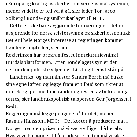
i Europa og kraftig usikkerhet om verdens matsystemer,
mener vi dette er feil vei å gå, sier leder Tor Jacob
Solberg i Bonde- og småbrukarlaget til NTB.
– Dette er ikke bare avgjørende for næringen – det er
avgjørende for norsk selvforsyning og sikkerhetspolitikk.
Det er i hele Norges interesse at regjeringen kommer
bøndene i møte her, sier hun.
Regjeringen har programfestet inntektsutjevning i
Hurdalsplattformen. Etter Bondelagets syn er det
derfor den politiske viljen det først og fremst står på.
– Landbruks- og matminister Sandra Borch må huske
sine egne løfter, og legge fram et tilbud som sikrer at
inntektsgapet mellom bønder og resten av befolkninga
tettes, sier landbrukspolitisk talsperson Geir Jørgensen i
Rødt.
Regjeringen må legge pengene på bordet, mener
Rasmus Hansson i MDG: – Det koster å produsere mat i
Norge, men den prisen må vi være villige til å betale.
Hvis vi vil ha bønder til å produsere maten må vi sikre