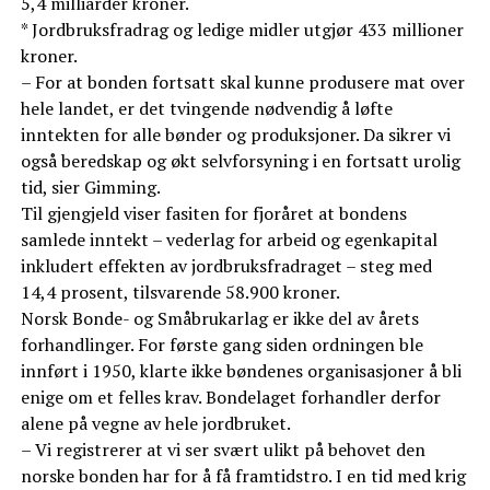
5,4 milliarder kroner.
* Jordbruksfradrag og ledige midler utgjør 433 millioner
kroner.
– For at bonden fortsatt skal kunne produsere mat over
hele landet, er det tvingende nødvendig å løfte
inntekten for alle bønder og produksjoner. Da sikrer vi
også beredskap og økt selvforsyning i en fortsatt urolig
tid, sier Gimming.
Til gjengjeld viser fasiten for fjoråret at bondens
samlede inntekt – vederlag for arbeid og egenkapital
inkludert effekten av jordbruksfradraget – steg med
14,4 prosent, tilsvarende 58.900 kroner.
Norsk Bonde- og Småbrukarlag er ikke del av årets
forhandlinger. For første gang siden ordningen ble
innført i 1950, klarte ikke bøndenes organisasjoner å bli
enige om et felles krav. Bondelaget forhandler derfor
alene på vegne av hele jordbruket.
– Vi registrerer at vi ser svært ulikt på behovet den
norske bonden har for å få framtidstro. I en tid med krig