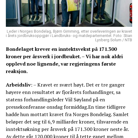
Leder i Norges Bondelag, Bjørn Gimming, etter overleveringen av kravet
i årets jordbruksoppgjør i Landbruks- og matdepartementet. Foto: Stian
Lysberg Solum / NTB
Bondelaget krever en inntektsvekst på 171.300
kroner per årsverk i jordbruket. – Vi har nok aldri
opplevd noe lignende, var regjeringens første
reaksjon.
Arbeidsliv
: – Kravet er svært høyt. Det er tre ganger
høyere enn resultatet av fjorårets forhandlinger, sa
statens forhandlingsleder Viil Søyland på en
pressekonferanse onsdag formiddag.En time tidligere
hadde hun mottatt kravet fra Norges Bondelag. Samlet
beløper det seg til 6,9 milliarder kroner, tilsvarende en
inntektsøkning per årsverk på 171.300 kroner neste år.
Av dette går 120.000 kroner til å tette gapet mellom