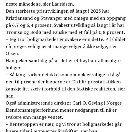
neste månedene, sier Lauridsen.
Den sterkeste prisutviklingen så langt i 2023 har
Kristiansand og Stavanger med omegn med en oppgang
på 6,7 og 6,4 prosent. Svakest utvikling så langt i år har
Tromsø og Bodø med Fauske med et fall på 0,8 prosent.
– Jeg tror boligmarkedet er svakere enn dette. Prisbildet
nå preges veldig av at mange velger å ikke selge, sier
Olsen.
Han peker samtidig på at det er et høyt antall usolgte
boliger.
– Så langt virker det ikke som om nok er villige til å gå
ned til prisene der kjøperne er. Da blir prisstatistikken
kanskje litt skeiv i forhold til den faktiske realiteten, sier
han.
Også administrerende direktør Carl O. Geving i Norges
Eiendomsmeglerforbund mener nedgangen til nå er
svakere enn mange ventet.
– Rentetoppen er nær, og vi tror at boligmarkedet går
lysere tider i møte etter årsskiftet, sier han.