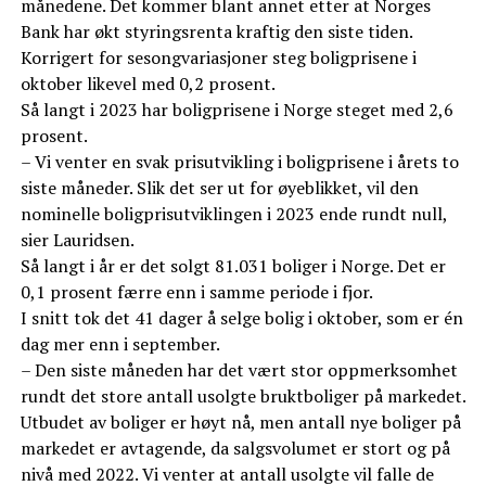
månedene. Det kommer blant annet etter at Norges
Bank har økt styringsrenta kraftig den siste tiden.
Korrigert for sesongvariasjoner steg boligprisene i
oktober likevel med 0,2 prosent.
Så langt i 2023 har boligprisene i Norge steget med 2,6
prosent.
– Vi venter en svak prisutvikling i boligprisene i årets to
siste måneder. Slik det ser ut for øyeblikket, vil den
nominelle boligprisutviklingen i 2023 ende rundt null,
sier Lauridsen.
Så langt i år er det solgt 81.031 boliger i Norge. Det er
0,1 prosent færre enn i samme periode i fjor.
I snitt tok det 41 dager å selge bolig i oktober, som er én
dag mer enn i september.
– Den siste måneden har det vært stor oppmerksomhet
rundt det store antall usolgte bruktboliger på markedet.
Utbudet av boliger er høyt nå, men antall nye boliger på
markedet er avtagende, da salgsvolumet er stort og på
nivå med 2022. Vi venter at antall usolgte vil falle de