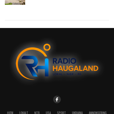
HJEM
LOKALT
NTB
USA
SPORT
UKRAINA
ANNONSERING