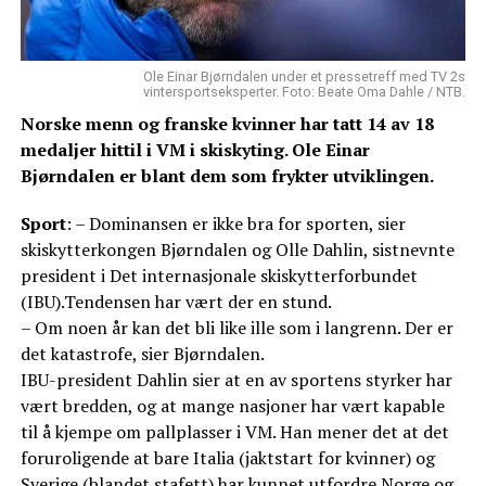
Ole Einar Bjørndalen under et pressetreff med TV 2s
vintersportseksperter. Foto: Beate Oma Dahle / NTB.
Norske menn og franske kvinner har tatt 14 av 18
medaljer hittil i VM i skiskyting. Ole Einar
Bjørndalen er blant dem som frykter utviklingen.
Sport
: – Dominansen er ikke bra for sporten, sier
skiskytterkongen Bjørndalen og Olle Dahlin, sistnevnte
president i Det internasjonale skiskytterforbundet
(IBU).Tendensen har vært der en stund.
– Om noen år kan det bli like ille som i langrenn. Der er
det katastrofe, sier Bjørndalen.
IBU-president Dahlin sier at en av sportens styrker har
vært bredden, og at mange nasjoner har vært kapable
til å kjempe om pallplasser i VM. Han mener det at det
foruroligende at bare Italia (jaktstart for kvinner) og
Sverige (blandet stafett) har kunnet utfordre Norge og