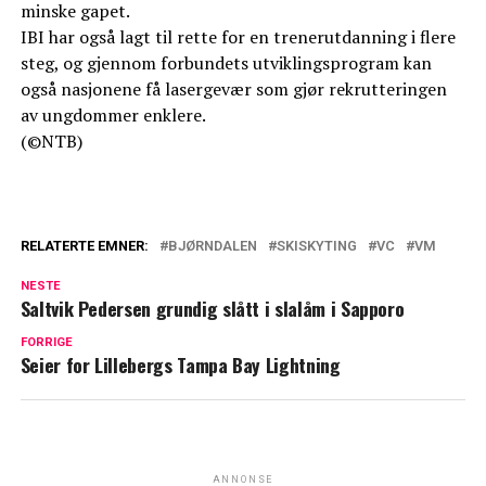
minske gapet.
IBI har også lagt til rette for en trenerutdanning i flere
steg, og gjennom forbundets utviklingsprogram kan
også nasjonene få lasergevær som gjør rekrutteringen
av ungdommer enklere.
(©NTB)
RELATERTE EMNER:
BJØRNDALEN
SKISKYTING
VC
VM
NESTE
Saltvik Pedersen grundig slått i slalåm i Sapporo
FORRIGE
Seier for Lillebergs Tampa Bay Lightning
ANNONSE