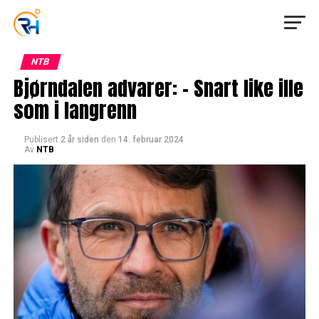
NTB
Bjørndalen advarer: – Snart like ille
som i langrenn
Publisert
2 år siden
den
14. februar 2024
Av
NTB