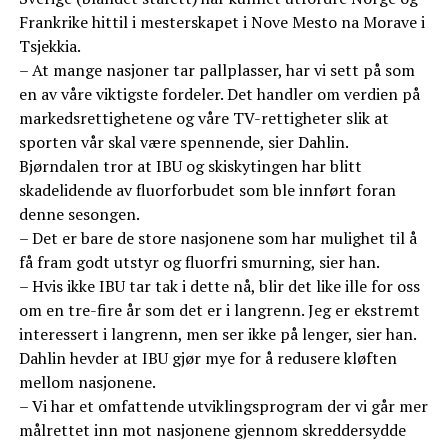
Frankrike hittil i mesterskapet i Nove Mesto na Morave i
Tsjekkia.
– At mange nasjoner tar pallplasser, har vi sett på som
en av våre viktigste fordeler. Det handler om verdien på
markedsrettighetene og våre TV-rettigheter slik at
sporten vår skal være spennende, sier Dahlin.
Bjørndalen tror at IBU og skiskytingen har blitt
skadelidende av fluorforbudet som ble innført foran
denne sesongen.
– Det er bare de store nasjonene som har mulighet til å
få fram godt utstyr og fluorfri smurning, sier han.
– Hvis ikke IBU tar tak i dette nå, blir det like ille for oss
om en tre-fire år som det er i langrenn. Jeg er ekstremt
interessert i langrenn, men ser ikke på lenger, sier han.
Dahlin hevder at IBU gjør mye for å redusere kløften
mellom nasjonene.
– Vi har et omfattende utviklingsprogram der vi går mer
målrettet inn mot nasjonene gjennom skreddersydde