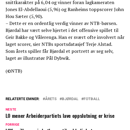
snittkarakter på 6,04 og vinner foran lagkameraten
Jones El-Abdellaoui (5,96) og Ranheims toppscorer John
Hou Sæter (5,90).
– Dette er en ordentlig verdig vinner av NTB-børsen.
Bjørdal har vært selve hjertet i det offensive spillet til
Geir Bakke og Vålerenga. Han er svært ofte involvert når
laget scorer, sier NTBs sportsdatasjef Terje Alstad.
Som årets spiller får Bjørdal et portrett av seg selv,
laget av illustratør Pål Dybwik.
(©NTB)
RELATERTE EMNER:
ÅRETS
BJØRDAL
FOTBALL
NESTE
LO mener Arbeiderpartiets lave oppslutning er krise
FORRIGE