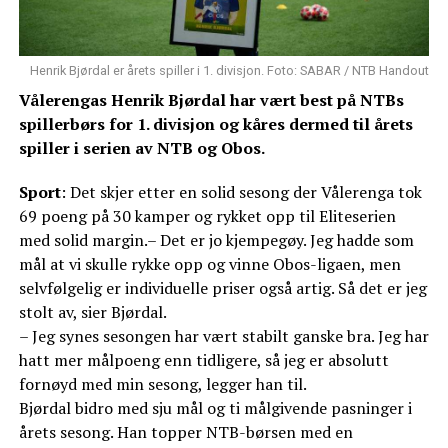
Henrik Bjørdal er årets spiller i 1. divisjon. Foto: SABAR / NTB Handout
Vålerengas Henrik Bjørdal har vært best på NTBs
spillerbørs for 1. divisjon og kåres dermed til årets
spiller i serien av NTB og Obos.
Sport
: Det skjer etter en solid sesong der Vålerenga tok
69 poeng på 30 kamper og rykket opp til Eliteserien
med solid margin.– Det er jo kjempegøy. Jeg hadde som
mål at vi skulle rykke opp og vinne Obos-ligaen, men
selvfølgelig er individuelle priser også artig. Så det er jeg
stolt av, sier Bjørdal.
– Jeg synes sesongen har vært stabilt ganske bra. Jeg har
hatt mer målpoeng enn tidligere, så jeg er absolutt
fornøyd med min sesong, legger han til.
Bjørdal bidro med sju mål og ti målgivende pasninger i
årets sesong. Han topper NTB-børsen med en