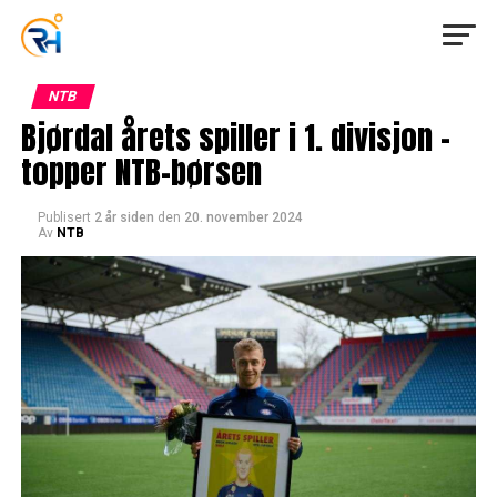
NTB
Bjørdal årets spiller i 1. divisjon –
topper NTB-børsen
Publisert
2 år siden
den
20. november 2024
Av
NTB