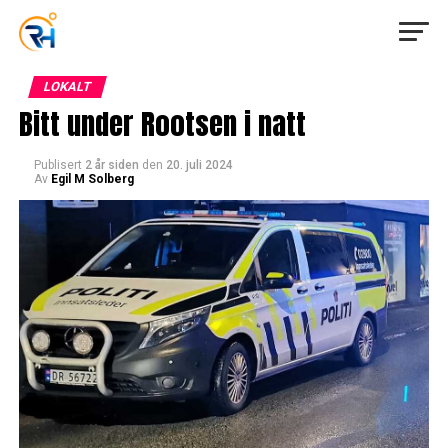
LOKALT
Bitt under Rootsen i natt
Publisert
2 år siden
den
20. juli 2024
Av
Egil M Solberg