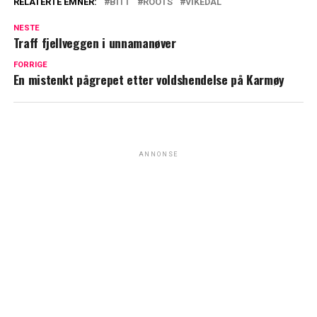
RELATERTE EMNER:
BITT
ROOTS
VIKEDAL
NESTE
Traff fjellveggen i unnamanøver
FORRIGE
En mistenkt pågrepet etter voldshendelse på Karmøy
ANNONSE