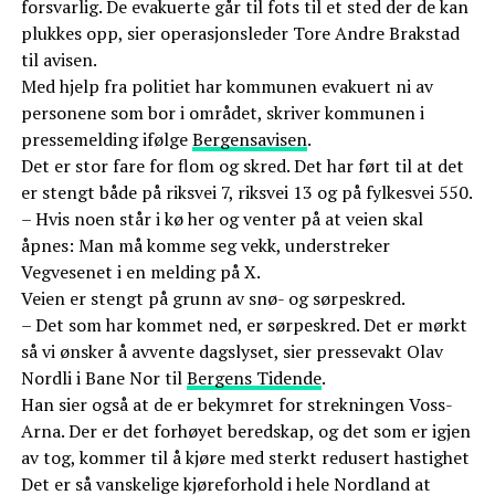
forsvarlig. De evakuerte går til fots til et sted der de kan
plukkes opp, sier operasjonsleder Tore Andre Brakstad
til avisen.
Med hjelp fra politiet har kommunen evakuert ni av
personene som bor i området, skriver kommunen i
pressemelding ifølge
Bergensavisen
.
Det er stor fare for flom og skred. Det har ført til at det
er stengt både på riksvei 7, riksvei 13 og på fylkesvei 550.
– Hvis noen står i kø her og venter på at veien skal
åpnes: Man må komme seg vekk, understreker
Vegvesenet i en melding på X.
Veien er stengt på grunn av snø- og sørpeskred.
– Det som har kommet ned, er sørpeskred. Det er mørkt
så vi ønsker å avvente dagslyset, sier pressevakt Olav
Nordli i Bane Nor til
Bergens Tidende
.
Han sier også at de er bekymret for strekningen Voss-
Arna. Der er det forhøyet beredskap, og det som er igjen
av tog, kommer til å kjøre med sterkt redusert hastighet
Det er så vanskelige kjøreforhold i hele Nordland at