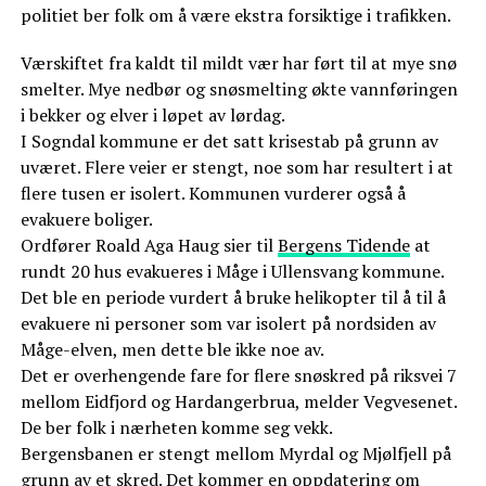
politiet ber folk om å være ekstra forsiktige i trafikken.
Værskiftet fra kaldt til mildt vær har ført til at mye snø
smelter. Mye nedbør og snøsmelting økte vannføringen
i bekker og elver i løpet av lørdag.
I Sogndal kommune er det satt krisestab på grunn av
uværet. Flere veier er stengt, noe som har resultert i at
flere tusen er isolert. Kommunen vurderer også å
evakuere boliger.
Ordfører Roald Aga Haug sier til
Bergens Tidende
at
rundt 20 hus evakueres i Måge i Ullensvang kommune.
Det ble en periode vurdert å bruke helikopter til å til å
evakuere ni personer som var isolert på nordsiden av
Måge-elven, men dette ble ikke noe av.
Det er overhengende fare for flere snøskred på riksvei 7
mellom Eidfjord og Hardangerbrua, melder Vegvesenet.
De ber folk i nærheten komme seg vekk.
Bergensbanen er stengt mellom Myrdal og Mjølfjell på
grunn av et skred. Det kommer en oppdatering om