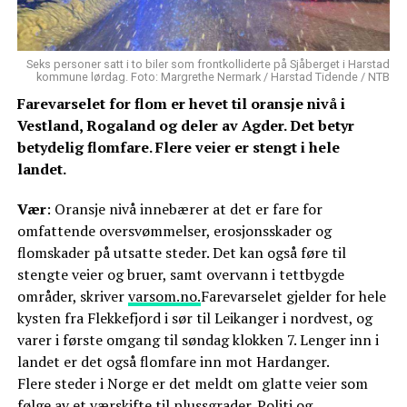
Seks personer satt i to biler som frontkolliderte på Sjåberget i Harstad
kommune lørdag. Foto: Margrethe Nermark / Harstad Tidende / NTB
Farevarselet for flom er hevet til oransje nivå i
Vestland, Rogaland og deler av Agder. Det betyr
betydelig flomfare. Flere veier er stengt i hele
landet.
Vær
: Oransje nivå innebærer at det er fare for
omfattende oversvømmelser, erosjonsskader og
flomskader på utsatte steder. Det kan også føre til
stengte veier og bruer, samt overvann i tettbygde
områder, skriver
varsom.no.
Farevarselet gjelder for hele
kysten fra Flekkefjord i sør til Leikanger i nordvest, og
varer i første omgang til søndag klokken 7. Lenger inn i
landet er det også flomfare inn mot Hardanger.
Flere steder i Norge er det meldt om glatte veier som
følge av et værskifte til plussgrader. Politi og