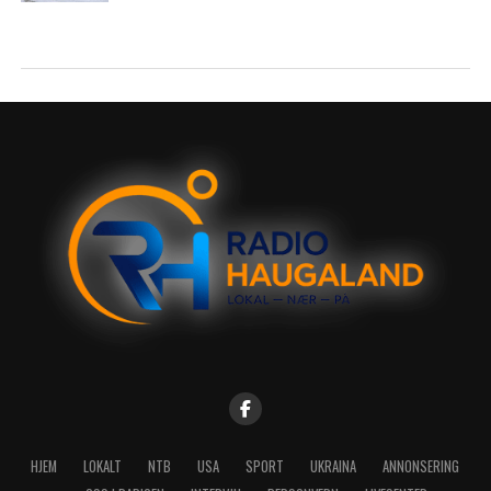
HJEM
LOKALT
NTB
USA
SPORT
UKRAINA
ANNONSERING