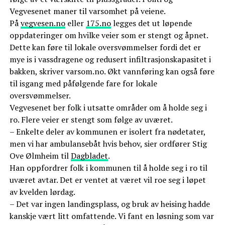
Vegvesenet maner til varsomhet på veiene.
På
vegvesen.no
eller
175.no
legges det ut løpende
oppdateringer om hvilke veier som er stengt og åpnet.
Dette kan føre til lokale oversvømmelser fordi det er
mye is i vassdragene og redusert infiltrasjonskapasitet i
bakken, skriver varsom.no. Økt vannføring kan også føre
til isgang med påfølgende fare for lokale
oversvømmelser.
Vegvesenet ber folk i utsatte områder om å holde seg i
ro. Flere veier er stengt som følge av uværet.
– Enkelte deler av kommunen er isolert fra nødetater,
men vi har ambulansebåt hvis behov, sier ordfører Stig
Ove Ølmheim til
Dagbladet
.
Han oppfordrer folk i kommunen til å holde seg i ro til
uværet avtar. Det er ventet at været vil roe seg i løpet
av kvelden lørdag.
– Det var ingen landingsplass, og bruk av heising hadde
kanskje vært litt omfattende. Vi fant en løsning som var