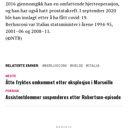
2016 gjennomgikk han en omfattende hjerteoperasjon,
og han har også hatt prostatakreft. I september 2020
ble han innlagt etter å ha fått covid-19.
Berlusconi var Italias statsminister i årene 1994-95,
2001–06 og 2008–11.
(©NTB)
RELATERTE EMNER:
BERLUSCONI
HELSE
ITALIA
NESTE
Åtte fryktes omkommet etter eksplosjon i Marseille
FORRIGE
Assistentdommer suspenderes etter Robertson-episode
ANNONSE