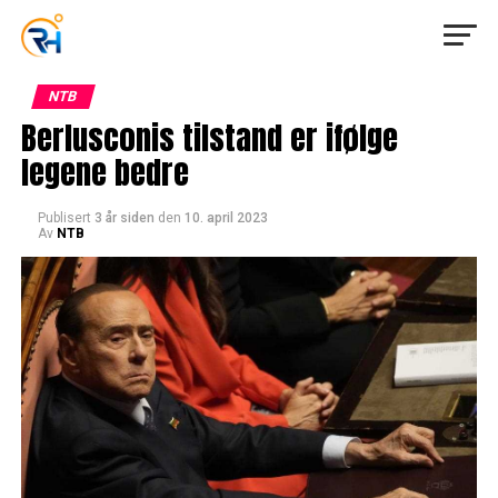
NTB
Berlusconis tilstand er ifølge
legene bedre
Publisert
3 år siden
den
10. april 2023
Av
NTB