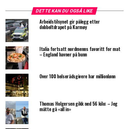
DETTE KAN DU OGSÅ LIKE
Arbeidstilsynet gir pålegg etter
dobbeltdrapet på Karmøy
Italia fortsatt nordmenns favoritt for mat
– England havner på bunn
Over 100 helserådsgivere har millionlønn
Thomas Holgersen gikk ned 56 kilo: – Jeg
måtte gå «all in»