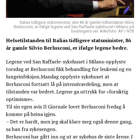
Italias tidligere statsminister, den 86 år gamle milliardæren Silvio
Berlusconi, er ifølge legene ved San Raffaele-sykehuset i Milano på
bedringens vei. Arkivfoto: AP / NTB
Helsetilstanden til Italias tidligere statsminister, 86
år gamle Silvio Berlusconi, er ifølge legene bedre.
Legene ved San Raffaele-sykehuset i Milano opplyste
torsdag at Berlusconi fikk behandling for leukemi og en
lungeinfeksjon.Mandag opplyste sykehuset at
Berlusconi fortsatt lå på intensivavdeling, men at
tilstanden var bedret. Legene ga uttrykk for «forsiktig
optimisme».
Til sin egen avis Il Giornale lovet Berlusconi fredag å
komme på beina igjen.
– Det er hardt, men jeg skal klare meg også denne gang,
sa han fra sykesengen.
Berlusconi har gått inn og ut av sykehus de siste årene. I