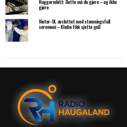
Hoggormbitt: Dette må du gjøre – og ikke
gjøre
Vinter-OL avsluttet med stemningsfull
seremoni – Klæbo fikk sjette gull