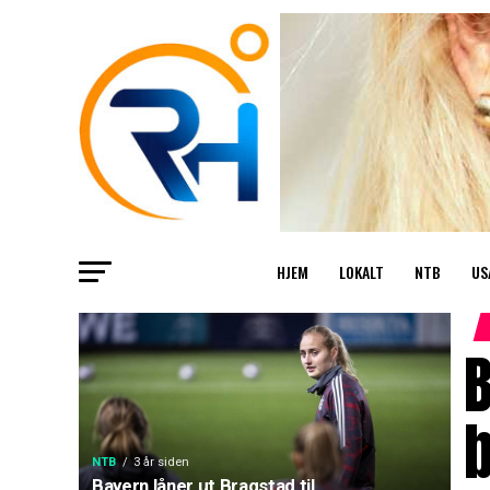
HJEM
LOKALT
NTB
US
B
b
NTB
3 år siden
Bayern låner ut Bragstad til