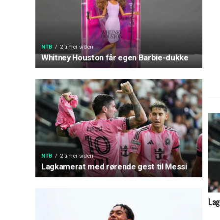
NTB
2 timer siden
Whitney Houston får egen Barbie-dukke
NTB
2 timer siden
Lagkamerat med rørende gest til Messi
Lag