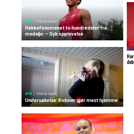
NTB
3 timer siden
Hekkefenomenet to hundredeler fra
medalje: – Syk opplevelse
Hor
deb
NTB
3 timer siden
Undersøkelse: Kvinner gjør mest hjemme