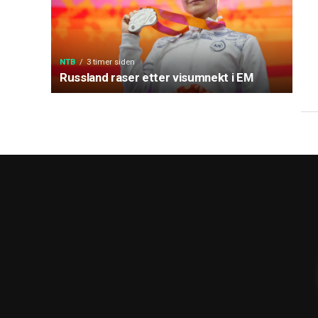
NTB
3 timer siden
Russland raser etter visumnekt i EM