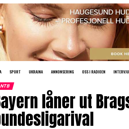
A
SPORT
UKRAINA
ANNONSERING
OSS I RADIOEN
INTERVJU
NTB
ayern låner ut Brags
undesligarival