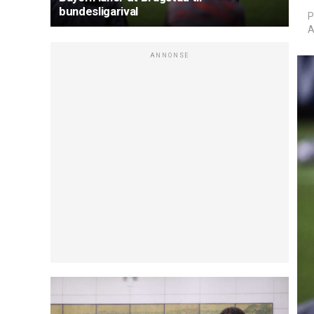
bundesligarival
P
A
ANNONSE