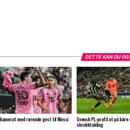
DETTE KAN DU OG
kamerat med rørende gest til Messi
Svensk PL-profil ut på båre
skrekktakling