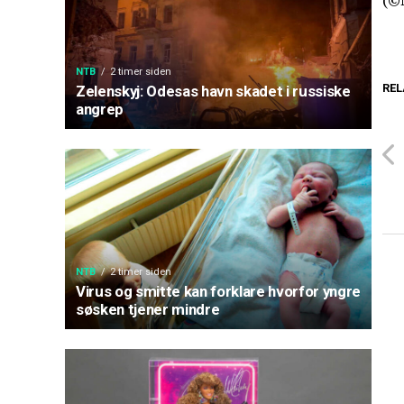
NTB
2 timer siden
REL
Zelenskyj: Odesas havn skadet i russiske
angrep
NTB
2 timer siden
Virus og smitte kan forklare hvorfor yngre
søsken tjener mindre