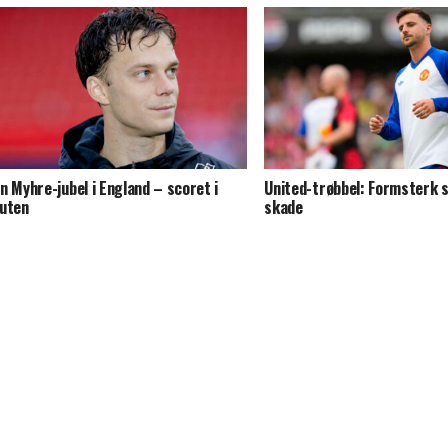
n Myhre-jubel i England – scoret i
United-trøbbel: Formsterk s
uten
skade