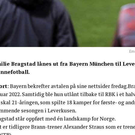
Emi
ilie Bragstad lånes ut fra Bayern München til Leve
innefotball.
ort
: Bayern bekrefter avtalen på sine nettsider fredag.Br
uar 2022. Samtidig ble hun utlånt tilbake til RBK i et halv
skal 21-åringen, som spilte 18 kamper for første- og andr
mmende sesongen i Leverkusen.
agstad står oppført med én landskamp for Norge.
 er tidligere Brann-trener Alexander Straus som er trene
NTB)