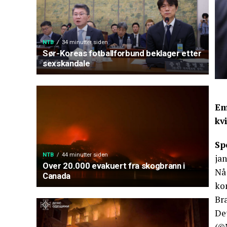
NTB
34 minutter siden
Sør-Koreas fotballforbund beklager etter
sexskandale
Em
kv
Sp
NTB
44 minutter siden
jan
Over 20.000 evakuert fra skogbrann i
Nå 
Canada
ko
Br
Det
(©