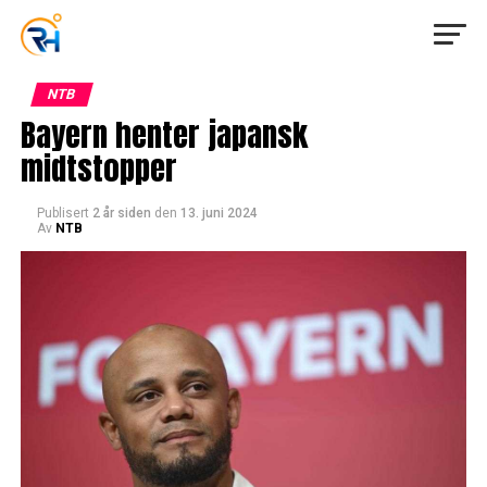
NTB
Bayern henter japansk
midtstopper
Publisert
2 år siden
den
13. juni 2024
Av
NTB