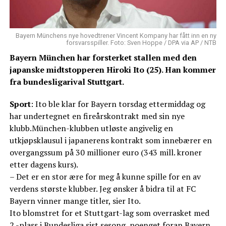
Bayern Münchens nye hovedtrener Vincent Kompany har fått inn en ny
forsvarsspiller. Foto: Sven Hoppe / DPA via AP / NTB
Bayern München har forsterket stallen med den
japanske midtstopperen Hiroki Ito (25). Han kommer
fra bundesligarival Stuttgart.
Sport
: Ito ble klar for Bayern torsdag ettermiddag og
har undertegnet en fireårskontrakt med sin nye
klubb.München-klubben utløste angivelig en
utkjøpsklausul i japanerens kontrakt som innebærer en
overgangssum på 30 millioner euro (343 mill. kroner
etter dagens kurs).
– Det er en stor ære for meg å kunne spille for en av
verdens største klubber. Jeg ønsker å bidra til at FC
Bayern vinner mange titler, sier Ito.
Ito blomstret for et Stuttgart-lag som overrasket med
2.-plass i Bundesliga sist sesong, poenget foran Bayern.