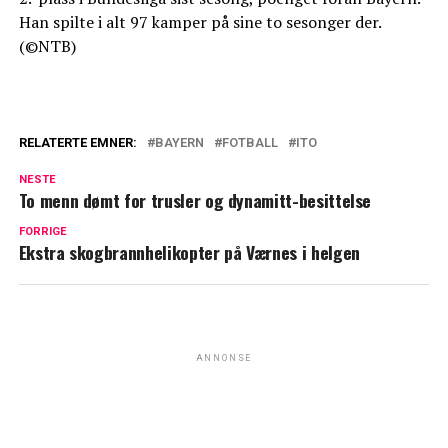
Han spilte i alt 97 kamper på sine to sesonger der.
(©NTB)
RELATERTE EMNER:
BAYERN
FOTBALL
ITO
NESTE
To menn dømt for trusler og dynamitt-besittelse
FORRIGE
Ekstra skogbrannhelikopter på Værnes i helgen
ANNONSE