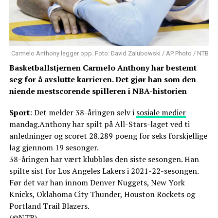
Carmelo Anthony legger opp. Foto: David Zalubowski / AP Photo / NTB
Basketballstjernen Carmelo Anthony har bestemt
seg for å avslutte karrieren. Det gjør han som den
niende mestscorende spilleren i NBA-historien
Sport
: Det melder 38-åringen selv i
sosiale medier
mandag.Anthony har spilt på All-Stars-laget ved ti
anledninger og scoret 28.289 poeng for seks forskjellige
lag gjennom 19 sesonger.
38-åringen har vært klubbløs den siste sesongen. Han
spilte sist for Los Angeles Lakers i 2021-22-sesongen.
Før det var han innom Denver Nuggets, New York
Knicks, Oklahoma City Thunder, Houston Rockets og
Portland Trail Blazers.
(©NTB)