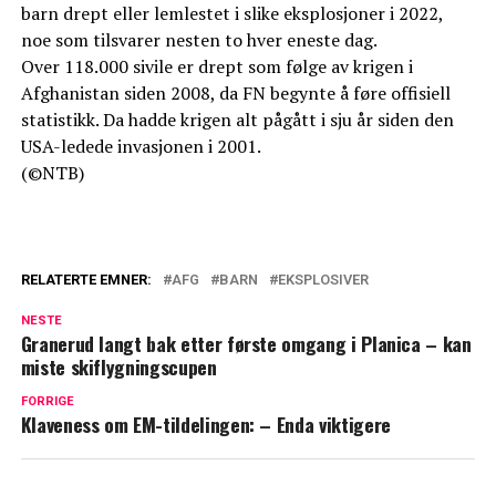
barn drept eller lemlestet i slike eksplosjoner i 2022,
noe som tilsvarer nesten to hver eneste dag.
Over 118.000 sivile er drept som følge av krigen i
Afghanistan siden 2008, da FN begynte å føre offisiell
statistikk. Da hadde krigen alt pågått i sju år siden den
USA-ledede invasjonen i 2001.
(©NTB)
RELATERTE EMNER:
AFG
BARN
EKSPLOSIVER
NESTE
Granerud langt bak etter første omgang i Planica – kan
miste skiflygningscupen
FORRIGE
Klaveness om EM-tildelingen: – Enda viktigere