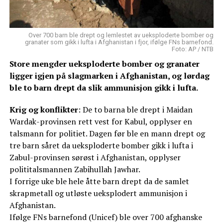
Over 700 barn ble drept og lemlestet av ueksploderte bomber og
granater som gikk i lufta i Afghanistan i fjor, ifølge FNs barnefond.
Foto: AP / NTB
Store mengder ueksploderte bomber og granater
ligger igjen på slagmarken i Afghanistan, og lørdag
ble to barn drept da slik ammunisjon gikk i lufta.
Krig og konflikter
: De to barna ble drept i Maidan
Wardak-provinsen rett vest for Kabul, opplyser en
talsmann for politiet. Dagen før ble en mann drept og
tre barn såret da ueksploderte bomber gikk i lufta i
Zabul-provinsen sørøst i Afghanistan, opplyser
polititalsmannen Zabihullah Jawhar.
I forrige uke ble hele åtte barn drept da de samlet
skrapmetall og utløste ueksplodert ammunisjon i
Afghanistan.
Ifølge FNs barnefond (Unicef) ble over 700 afghanske