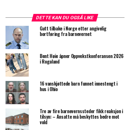
DETTE KAN DU OGSÅ LIKE
Gutt tilbake i Norge etter angivelig
bortføring fra barnevernet
Bent Høie åpner Oppvekstkonferansen 2026
i Rogaland
16 vanskjøttede barn funnet innestengt i
hus i Ohio
Tre av fire barnevernssteder fikk reaksjon i
tilsyn: – Ansatte må beskyttes bedre mot
vold