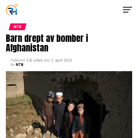
NTB
Barn drept av bomber i
Afghanistan
Publisert
3 år siden
den
2. april 2023
Av
NTB