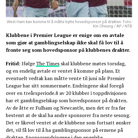
West Ham kan komme til å måtte bytte hovedsponsor på drakten. Foto:
Kin Cheung / AP / NTB
Klubbene i Premier League er enige om en avtale
som gjør at gamblingselskap ikke skal få lov til å
fronte seg som hovedsponsor på klubbenes drakter.
Fritid
: Ifølge
The Times
skal klubbene møtes torsdag,
og en endelig avtale er ventet å komme på plass. Et
eventuelt vedtak kan måtte vente til juni når Premier
League har sitt sommermøte. Endringene skal foregå
over en treårsperiode.8 av 20 klubber i toppdivisjonen
har et gamblingselskap som hovedsponsor på drakten.
Av de åtte er Fulham og Newcastle, men det er fra før
bestemt at de skal ha andre sponsorer fra neste sesong.
Det er likevel ventet at de klubbene som fortsatt ønsker
det, vil få lov til å ha gamblingsponsor på ermene på
drakten. Sponsorendringene i den engelske