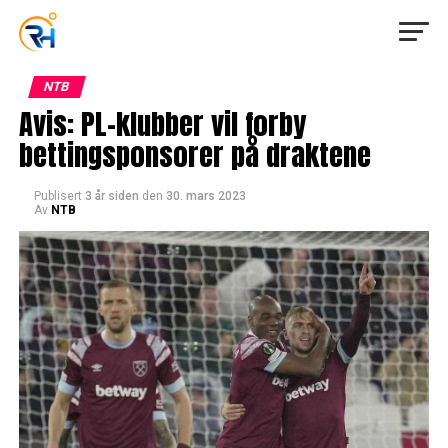
NTB
Avis: PL-klubber vil forby
bettingsponsorer på draktene
Publisert
3 år siden
den
30. mars 2023
Av
NTB