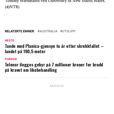
Tommy Wiedmann ved University of New South Wales.
(©NTB)
RELATERTE EMNER:
AUSTRALIA
UTSLIPP
NESTE
Tande med Planica-gjensyn to år etter skrekkfallet –
landet på 190,5 meter
FORRIGE
Telenor ilegges gebyr på 7 millioner kroner for brudd
på kravet om likebehandling
ANNONSE