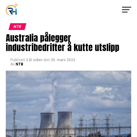
NTB
Australia pålegger
industribedrifter å kutte utslipp
Publisert
3 år siden
den
30. mars 2023
Av
NTB