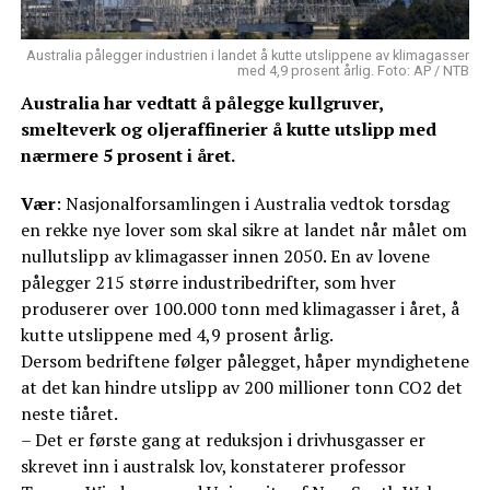
Australia pålegger industrien i landet å kutte utslippene av klimagasser
med 4,9 prosent årlig. Foto: AP / NTB
Australia har vedtatt å pålegge kullgruver,
smelteverk og oljeraffinerier å kutte utslipp med
nærmere 5 prosent i året.
Vær
: Nasjonalforsamlingen i Australia vedtok torsdag
en rekke nye lover som skal sikre at landet når målet om
nullutslipp av klimagasser innen 2050. En av lovene
pålegger 215 større industribedrifter, som hver
produserer over 100.000 tonn med klimagasser i året, å
kutte utslippene med 4,9 prosent årlig.
Dersom bedriftene følger pålegget, håper myndighetene
at det kan hindre utslipp av 200 millioner tonn CO2 det
neste tiåret.
– Det er første gang at reduksjon i drivhusgasser er
skrevet inn i australsk lov, konstaterer professor