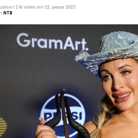
ublisert
2 år siden
den
22. januar 2025
v
NTB