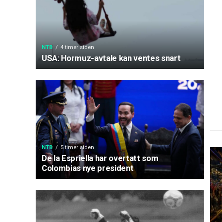
NTB
4 timer siden
USA: Hormuz-avtale kan ventes snart
NTB
5 timer siden
De la Espriella har overtatt som
Colombias nye president