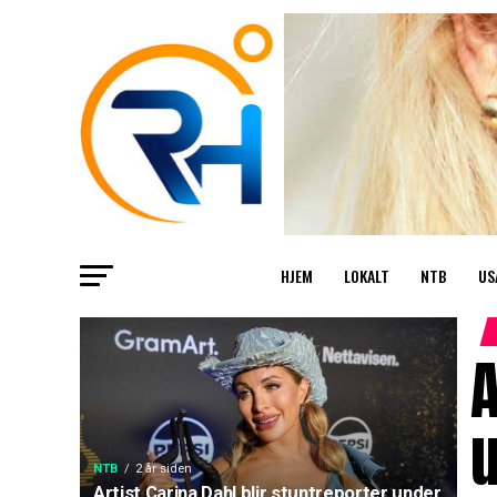
HJEM
LOKALT
NTB
US
A
u
NTB
2 år siden
Artist Carina Dahl blir stuntreporter under