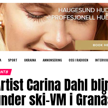
A
SPORT
UKRAINA
ANNONSERING
OSS I RADIOEN
INTERVJU
NTB
rtist Carina Dahl bl
nder ski-VM i Gran