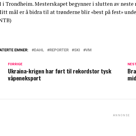
 i Trondheim. Mesterskapet begynner i slutten av neste
itt mål er å bidra til at trønderne blir «best på fest» und
NTB)
ATERTE EMNER:
DAHL
REPORTER
SKI
VM
FORRIGE
NES
Ukraina-krigen har ført til rekordstor tysk
Bra
våpeneksport
mid
ANNONSE