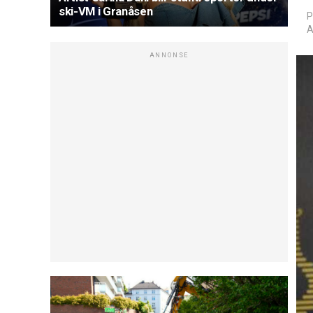
ski-VM i Granåsen
P
A
ANNONSE