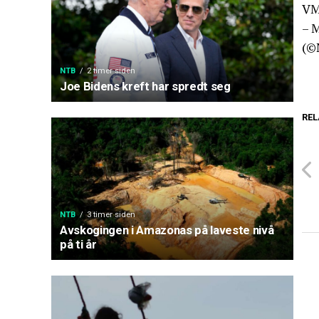
VM
– M
(©
NTB
2 timer siden
Joe Bidens kreft har spredt seg
REL
NTB
3 timer siden
Avskogingen i Amazonas på laveste nivå
på ti år