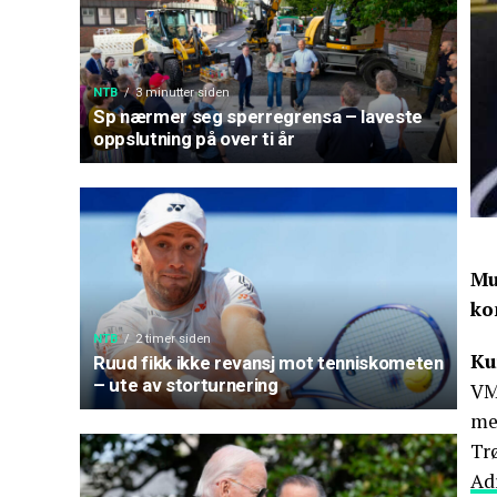
NTB
3 minutter siden
Sp nærmer seg sperregrensa – laveste
oppslutning på over ti år
Mu
ko
NTB
2 timer siden
Ku
Ruud fikk ikke revansj mot tenniskometen
– ute av storturnering
VM 
med
Tr
Ad