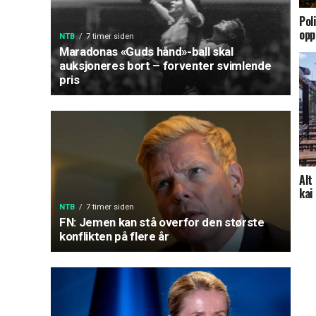
Pol
opp
NTB
7 timer siden
Maradonas «Guds hånd»-ball skal
auksjoneres bort – forventer svimlende
pris
Alt
kai
NTB
7 timer siden
FN: Jemen kan stå overfor den største
konflikten på flere år