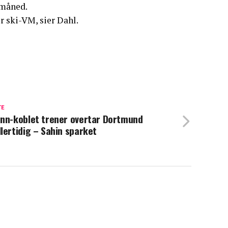
 måned.
er ski-VM, sier Dahl.
TE
nn-koblet trener overtar Dortmund
lertidig – Sahin sparket