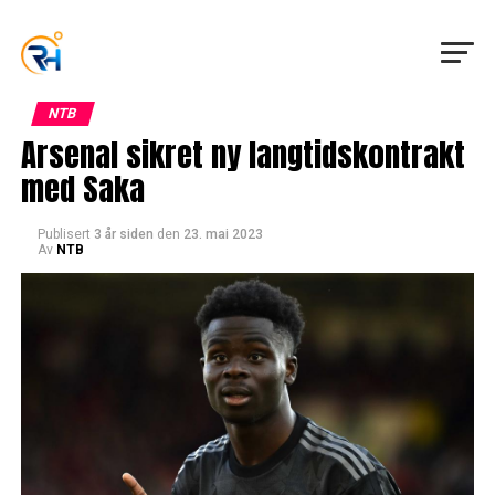
NTB
Arsenal sikret ny langtidskontrakt
med Saka
Publisert
3 år siden
den
23. mai 2023
Av
NTB