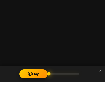
×
Play