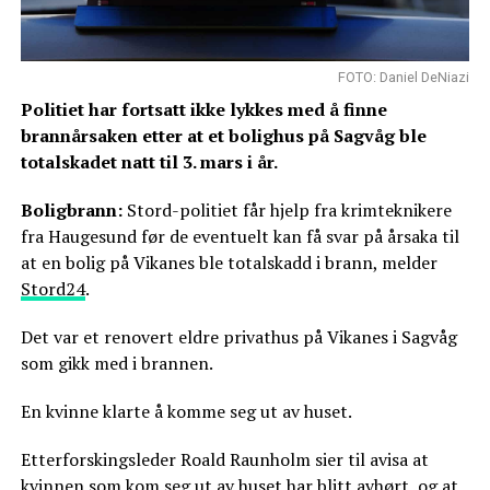
FOTO: Daniel DeNiazi
Politiet har fortsatt ikke lykkes med å finne
brannårsaken etter at et bolighus på Sagvåg ble
totalskadet natt til 3. mars i år.
Boligbrann:
Stord-politiet får hjelp fra krimteknikere
fra Haugesund før de eventuelt kan få svar på årsaka til
at en bolig på Vikanes ble totalskadd i brann, melder
Stord24
.
Det var et renovert eldre privathus på Vikanes i Sagvåg
som gikk med i brannen.
En kvinne klarte å komme seg ut av huset.
Etterforskingsleder Roald Raunholm sier til avisa at
kvinnen som kom seg ut av huset har blitt avhørt, og at