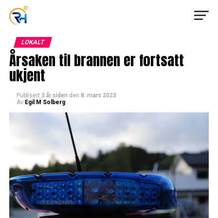
LOKALT
Årsaken til brannen er fortsatt
ukjent
Publisert
3 år siden
den
8. mars 2023
Av
Egil M Solberg