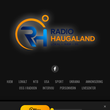
HJEM
LOKALT
NTB
USA
SPORT
UKRAINA
ANNONSERING
OSS I RADIOEN
INTERVJU
PERSONVERN
LIVESENTER
×
Copyright © 2026 A-Media AS | Radio Haugaland - Haraldsgata 114,
Play