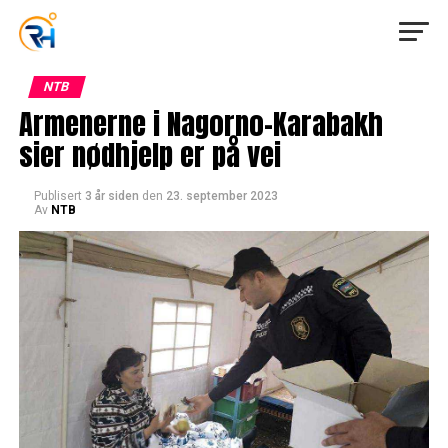
NTB
Armenerne i Nagorno-Karabakh
sier nødhjelp er på vei
Publisert
3 år siden
den
23. september 2023
Av
NTB