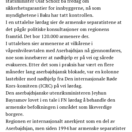
statsminister Olaf Scholz ba fredag om
sikkerhetsgarantier for innbyggerne, nå som
myndighetene i Baku har tatt kontrollen.
I en uttalelse lørdag sier de armenske separatistene at
det pågår politiske konsultasjoner om regionens
framtid. Det bor 120.000 armenere der.
I uttalelsen sier armenerne at vilkårene i
våpenhvileavtalen med Aserbajdsjan nå gjennomføres,
noe som innebærer at nødhjelp er på vei og sårede
evakueres. Etter det som i praksis har vært en flere
måneder lang aserbajdsjansk blokade, var en kolonne
lastebiler med nødhjelp fra Den internasjonale Røde
Kors-komiteen (ICRC) på vei lørdag.
Den aserbajdsjanske utenriksministeren Jeyhun
Bayramov lovet i en tale i FN lørdag å behandle den
armenske befolkningen i området som likeverdige
borgere.
Regionen er internasjonalt anerkjent som en del av
Aserbajdsjan, men siden 1994 har armenske separatister