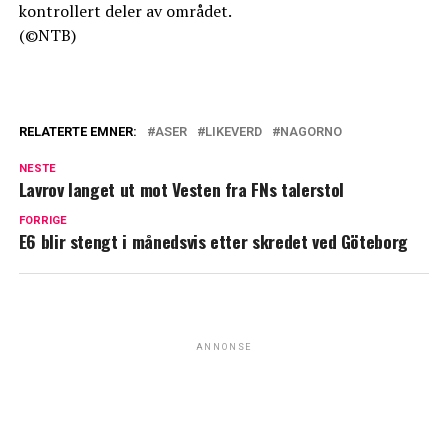
kontrollert deler av området.
(©NTB)
RELATERTE EMNER:
ASER
LIKEVERD
NAGORNO
NESTE
Lavrov langet ut mot Vesten fra FNs talerstol
FORRIGE
E6 blir stengt i månedsvis etter skredet ved Göteborg
ANNONSE