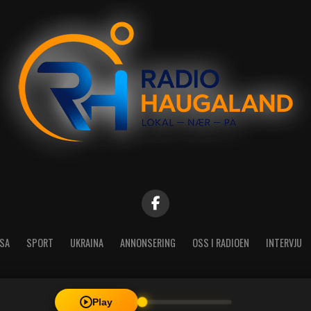
SA
SPORT
UKRAINA
ANNONSERING
OSS I RADIOEN
INTERVJU
Play
| Radio Haugaland - Haraldsgata 114, 5527 Haugesund - Mail: post@