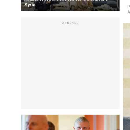
Syria
P
A
ANNONSE