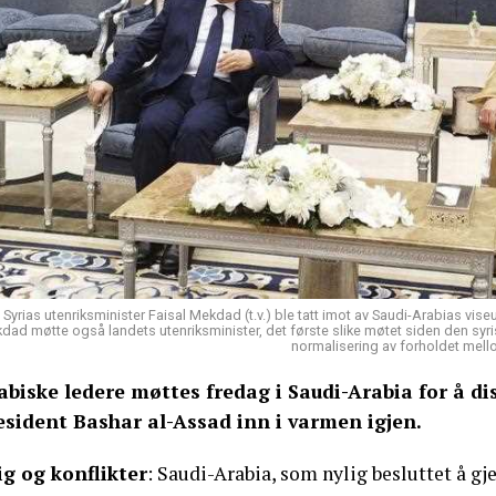
Syrias utenriksminister Faisal Mekdad (t.v.) ble tatt imot av Saudi-Arabias vis
dad møtte også landets utenriksminister, det første slike møtet siden den syris
normalisering av forholdet mell
abiske ledere møttes fredag i Saudi-Arabia for å dis
esident Bashar al-Assad inn i varmen igjen.
ig og konflikter
: Saudi-Arabia, som nylig besluttet å 