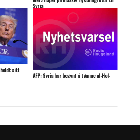
Merz håper på massiv flyktningretur til
Syria
holdt sitt
AFP: Syria har begynt å tømme al-Hol-
leiren for fanger