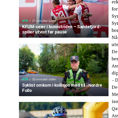
erk
for
Sy
NTB
27 minutter siden
Syr
KFUM-seier i bunnstriden – Sandefjord-
bor
spiller utvist før pause
Nå 
ute
De 
bes
As
di
– D
NTB
52 minutter siden
Syklist omkom i kollisjon med bil i Nordre
Det
Follo
Me
iso
Qa
Ass