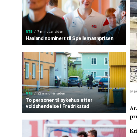
NTB
7 minutter siden
Haaland nominert til Spellemannprisen
Mek
NTB
22 minutter siden
To personer til sykehus etter
voldshendelse i Fredrikstad
Ar
pr
Kr