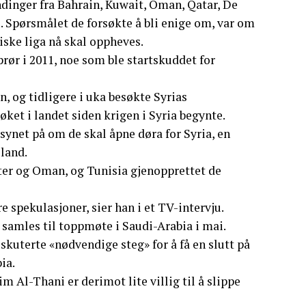
endinger fra Bahrain, Kuwait, Oman, Qatar, De
s. Spørsmålet de forsøkte å bli enige om, var om
ske liga nå skal oppheves.
rør i 2011, noe som ble startskuddet for
, og tidligere i uka besøkte Syrias
ket i landet siden krigen i Syria begynte.
synet på om de skal åpne døra for Syria, en
 land.
ater og Oman, og Tunisia gjenopprettet de
re spekulasjoner, sier han i et TV-intervju.
t samles til toppmøte i Saudi-Arabia i mai.
kuterte «nødvendige steg» for å få en slutt på
ia.
Al-Thani er derimot lite villig til å slippe