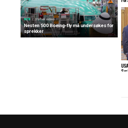
For
NTB
3 timer siden
Nesten 500 Boeing-fly må undersøkes for
sprekker
USA
Syr