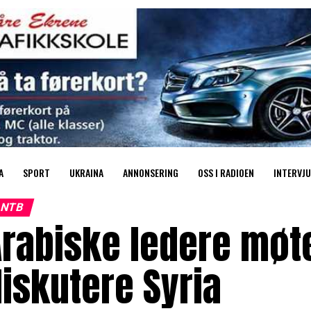
A
SPORT
UKRAINA
ANNONSERING
OSS I RADIOEN
INTERVJU
NTB
rabiske ledere møte
iskutere Syria