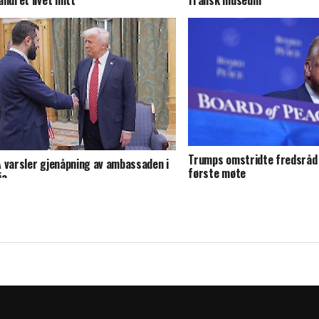
andret livet mitt
fransk museum
Trumps omstridte fredsråd 
 varsler gjenåpning av ambassaden i
første møte
ia