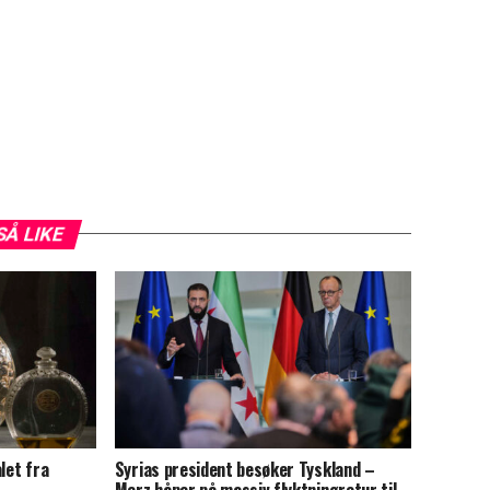
SÅ LIKE
let fra
Syrias president besøker Tyskland –