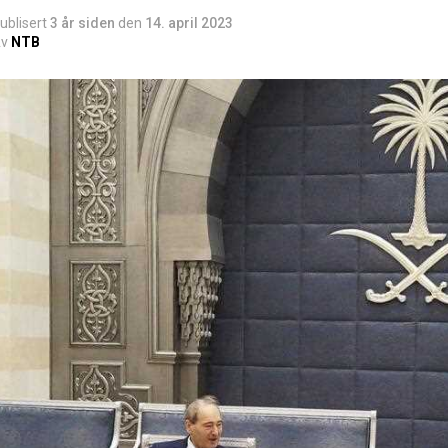
ublisert
3 år siden
den
14. april 2023
v
NTB