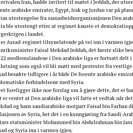
erivalen Iran, hadde invitert til møtet i Jeddah, der uts
ente arabiske emirater, Egypt, Irak og Jordan var på plas
rias utestengelse fra samarbeidsorganisasjonen Den arabi
ia ble utestengt etter at regimet knuste et demokratiopp
gerkrigen i landet.
er Assad-regimet tilsynelatende på vei inn i varmen igjen
nriksminister Faisal Mekdad Jeddah, det første slike besø
22 medlemslandene i Den arabiske liga er fortsatt delt i 
lutning som også vil bli møtt med protester fra vestlige
sad besøkte tidligere i år både De forente arabiske emir
plomatiske forbindelsene med Syria.
et foreligger ikke noe forslag om å gjøre dette, det er ba
 er ventet at Den arabiske liga vil fatte et vedtak når de
kdad og hans saudiarabiske motpart Faisal bin Farhan dis
lasjonen av Syria, het det i en kunngjøring fra Saudi-Arab
tars statsminister Mohammed bin Abdulrahman bin Jassim 
ad og Syria inn i varmen igjen.