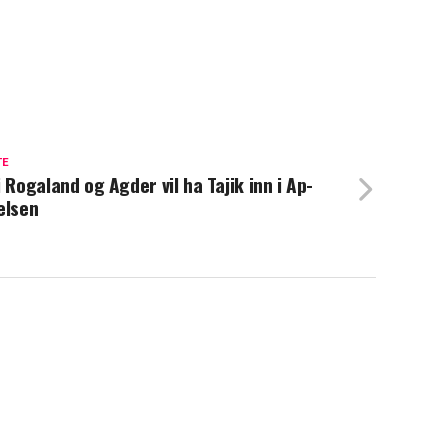
TE
i Rogaland og Agder vil ha Tajik inn i Ap-
elsen