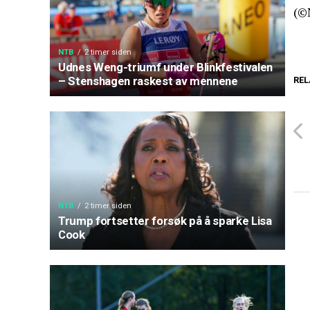
(©
NTB
2 timer siden
Udnes Weng-triumf under Blinkfestivalen
– Stenshagen raskest av mennene
REL
NTB
2 timer siden
Trump fortsetter forsøk på å sparke Lisa
Cook