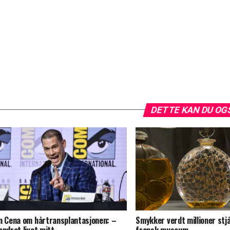
DETTE KAN DU OG
n Cena om hårtransplantasjonen: –
Smykker verdt millioner stjå