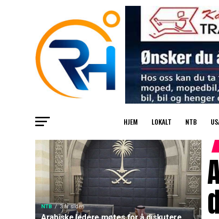
HJEM
LOKALT
NTB
US
A
d
NTB
3 år siden
Arabiske ledere møtes for å diskutere