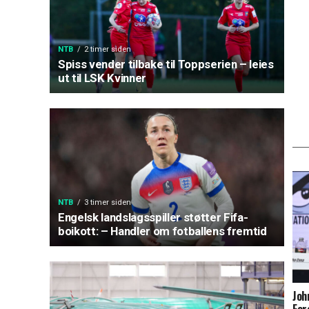
NTB
2 timer siden
Spiss vender tilbake til Toppserien – leies
ut til LSK Kvinner
NTB
3 timer siden
Engelsk landslagsspiller støtter Fifa-
boikott: – Handler om fotballens fremtid
Joh