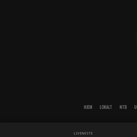
HJEM
LOKALT
NTB
U
LIVE
NESTE
Copyright © 2026 A-Media AS 