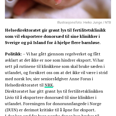
Illustrasjonsfoto: Heiko Junge / NTB
Helsedirektoratet gir grønt lys til fertilitetsklinikk
som vil eksportere donorsæd til sine klinikker i
Sverige og på Island for å hjelpe flere barnløse.
Politikk
: – Vi har gått gjennom regelverket og fått
avklart at det ikke er noe som hindrer eksport. Vi har
sett på rutinene til klinikkene som skal bruke sæden i
utlandet, og forsikret oss om at det ikke vil være i strid
med norsk lov, sier seniorrådgiver Anne Forus i
Helsedirektoratet til
NRK
.
Direktoratet har gitt grønt lys til fertilitetsklinikken
Livio til å eksportere donorsæd til sine klinikker i
utlandet. Foreningen for donorunnfangede i Norge
(DUIN) er derimot kritiske til å åpne for eksport.
I dag kan sæd fra hver norske donor kun brukes til