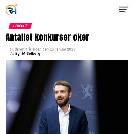
LOKALT
Antallet konkurser øker
Publisert
4 år siden
den
25. januar 2023
Av
Egil M Solberg