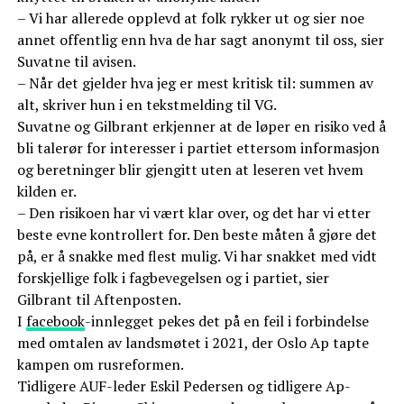
– Vi har allerede opplevd at folk rykker ut og sier noe
annet offentlig enn hva de har sagt anonymt til oss, sier
Suvatne til avisen.
– Når det gjelder hva jeg er mest kritisk til: summen av
alt, skriver hun i en tekstmelding til VG.
Suvatne og Gilbrant erkjenner at de løper en risiko ved å
bli talerør for interesser i partiet ettersom informasjon
og beretninger blir gjengitt uten at leseren vet hvem
kilden er.
– Den risikoen har vi vært klar over, og det har vi etter
beste evne kontrollert for. Den beste måten å gjøre det
på, er å snakke med flest mulig. Vi har snakket med vidt
forskjellige folk i fagbevegelsen og i partiet, sier
Gilbrant til Aftenposten.
I
facebook
-innlegget pekes det på en feil i forbindelse
med omtalen av landsmøtet i 2021, der Oslo Ap tapte
kampen om rusreformen.
Tidligere AUF-leder Eskil Pedersen og tidligere Ap-