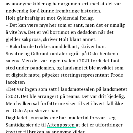
av anonyme kilder og har argumentert med at det var
nødvendig for å kunne frembringe historien.
Holt går kraftig ut mot Gyldendal forlag.
– Det kan være mye her som er sant, men det er umulig
å vite hva. Det er vel bortimot en dødsdom når det
gjelder sakprosa, skriver Holt blant annet.
– Boka burde trekkes umiddelbart, skriver hun.
Suvatne og Gilbrant omtaler «gråt på Oslo-benken i
salen». Men det var ingen i salen i 2021 fordi det fant
sted under pandemien, og landsmøtet ble avviklet som
et digitalt møte, påpeker stortingsrepresentant Frode
Jacobsen
«Det var ingen som satt i landsmøtesalen på landsmøtet
i 2021. Det ble arrangert på teams. Det var drit kjedelig.
Men hvilken sal forfatterne viser til vet i hvert fall ikke
vi i Oslo Ap.» skriver han.
Dagbladet-journalistene har imidlertid forsvart seg.
Samtidig sier de til
Aftenposten
at det er utfordringer
knyttet til bruken av anonyme kilder.