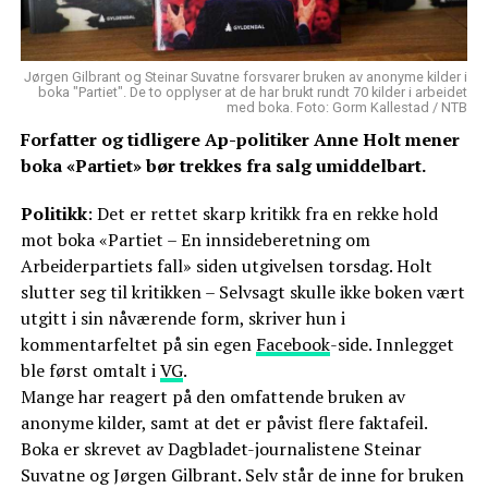
Jørgen Gilbrant og Steinar Suvatne forsvarer bruken av anonyme kilder i
boka "Partiet". De to opplyser at de har brukt rundt 70 kilder i arbeidet
med boka. Foto: Gorm Kallestad / NTB
Forfatter og tidligere Ap-politiker Anne Holt mener
boka «Partiet» bør trekkes fra salg umiddelbart.
Politikk
: Det er rettet skarp kritikk fra en rekke hold
mot boka «Partiet – En innsideberetning om
Arbeiderpartiets fall» siden utgivelsen torsdag. Holt
slutter seg til kritikken – Selvsagt skulle ikke boken vært
utgitt i sin nåværende form, skriver hun i
kommentarfeltet på sin egen
Facebook
-side. Innlegget
ble først omtalt i
VG
.
Mange har reagert på den omfattende bruken av
anonyme kilder, samt at det er påvist flere faktafeil.
Boka er skrevet av Dagbladet-journalistene Steinar
Suvatne og Jørgen Gilbrant. Selv står de inne for bruken