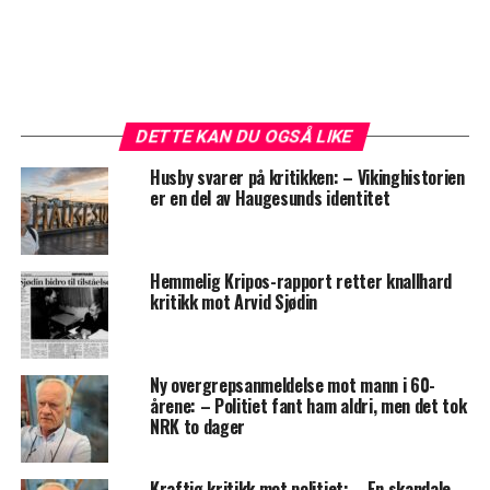
DETTE KAN DU OGSÅ LIKE
Husby svarer på kritikken: – Vikinghistorien
er en del av Haugesunds identitet
Hemmelig Kripos-rapport retter knallhard
kritikk mot Arvid Sjødin
Ny overgrepsanmeldelse mot mann i 60-
årene: – Politiet fant ham aldri, men det tok
NRK to dager
Kraftig kritikk mot politiet: – En skandale