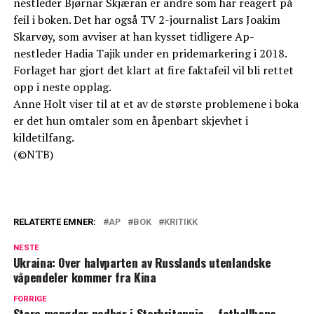
nestleder Bjørnar Skjæran er andre som har reagert på
feil i boken. Det har også TV 2-journalist Lars Joakim
Skarvøy, som avviser at han kysset tidligere Ap-
nestleder Hadia Tajik under en pridemarkering i 2018.
Forlaget har gjort det klart at fire faktafeil vil bli rettet
opp i neste opplag.
Anne Holt viser til at et av de største problemene i boka
er det hun omtaler som en åpenbart skjevhet i
kildetilfang.
(©NTB)
RELATERTE EMNER:
AP
BOK
KRITIKK
NESTE
Ukraina: Over halvparten av Russlands utenlandske
våpendeler kommer fra Kina
FORRIGE
Store mengder nedbør i Storbritannia – fotballbane