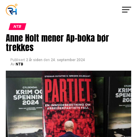
NTB
Anne Holt mener Ap-boka bør
trekkes
Publisert
2 år siden
den
24. september 2024
Av
NTB