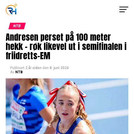
NTB
Andresen perset på 100 meter
hekk – røk likevel ut i semifinalen i
friidretts-EM
Publisert
2 år siden
den
8. juni 2024
Av
NTB