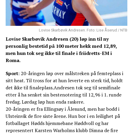
Lovise Skarbøvik Andresen. Foto: Lise Åserud / NTB
Lovise Skarbøvik Andresen (20) løp inn til ny
personlig bestetid på 100 meter hekk med 12,89,
men hun tok seg ikke til finale i friidretts-EM i
Roma.
Sport
: 20-åringen løp over målstreken på femteplass i
sitt heat. Til tross for at hun leverte en sterk tid, holdt
det ikke til finaleplass.Andresen tok seg til semifinale
etter å ha senket sin bestenotering til 12,96 i 1. runde
fredag. Lørdag løp hun enda raskere.
20-åringen er fra Ellingsøy i Ålesund, men har bodd i
Ulsteinvik de fire siste årene. Hun bor i en leilighet på
fotballaget Hødds hjemmebane Høddvoll og har
representert Karsten Warholms klubb Dimna de fire