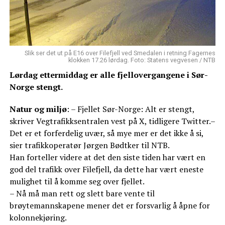
Slik ser det ut på E16 over Filefjell ved Smedalen i retning Fagernes
klokken 17.26 lørdag. Foto: Statens vegvesen / NTB
Lørdag ettermiddag er alle fjellovergangene i Sør-
Norge stengt.
Natur og miljø
: – Fjellet Sør-Norge: Alt er stengt,
skriver Vegtrafikksentralen vest på X, tidligere Twitter.–
Det er et forferdelig uvær, så mye mer er det ikke å si,
sier trafikkoperatør Jørgen Bødtker til NTB.
Han forteller videre at det den siste tiden har vært en
god del trafikk over Filefjell, da dette har vært eneste
mulighet til å komme seg over fjellet.
– Nå må man rett og slett bare vente til
brøytemannskapene mener det er forsvarlig å åpne for
kolonnekjøring.