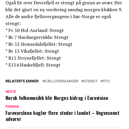
Også E6 over Dovrefjell er stengt på grunn av uvær. Her
blir det gjort en ny vurdering søndag morgen klokken 9.
Alle de andre fjellovergangene i Sør-Norge er også
stengt:
* Fv 50 Hol-Aurland: Stengt
* Rv 7 Hardangervidda: Stengt
* Rv 52 Hemsedalsfjellet: Stengt
* Rv 13 Vikafjellet: Stengt
* R15 Strynefjellet: Stengt
* E134 Haukelifjell: Stengt
RELATERTE EMNER:
FJELLOVERGANGER
STENGT
VTS
NESTE
Norsk folkemusikk blir Norges bidrag i Eurovision
FORRIGE
Farevarslene hagler flere steder i landet – Vegvesenet
advarer