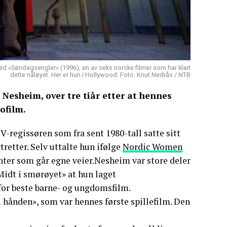
ed «Søndagsengler» (1996), en av seks norske filmer som har klart
dette nåløyet. Her er hun i Hollywood. Foto: Knut Nedrås / NTB
Nesheim, over tre tiår etter at hennes
ofilm.
TV-regissøren som fra sent 1980-tall satte sitt
retter. Selv uttalte hun ifølge
Nordic Women
jenter som går egne veier.Nesheim var store deler
Midt i smørøyet» at hun laget
for beste barne- og ungdomsfilm.
 hånden», som var hennes første spillefilm. Den