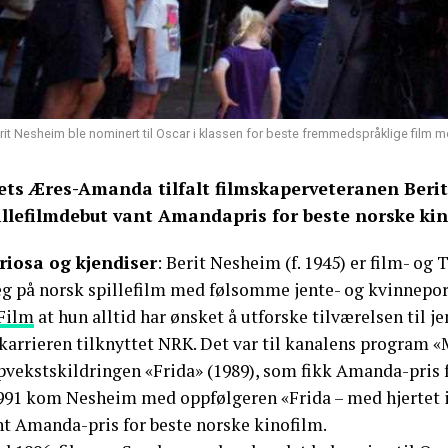
rit Nesheim ble nominert til Oscar i klassen for beste fremmedspråklige film m
ets Æres-Amanda tilfalt filmskaperveteranen Berit 
illefilmdebut vant Amandapris for beste norske kin
riosa og kjendiser
: Berit Nesheim (f. 1945) er film- og 
eg på norsk spillefilm med følsomme jente- og kvinneport
 Film
at hun alltid har ønsket å utforske tilværelsen til 
karrieren tilknyttet NRK. Det var til kanalens program «
pvekstskildringen «Frida» (1989), som fikk Amanda-pris 
1991 kom Nesheim med oppfølgeren «Frida – med hjertet i
nt Amanda-pris for beste norske kinofilm.