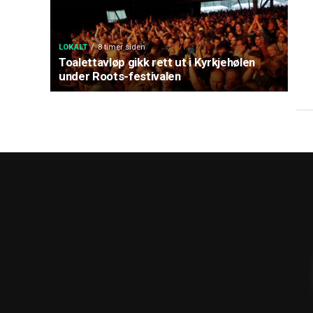
LOKALT
8 timer siden
Toalettavløp gikk rett ut i Kyrkjehølen
under Roots-festivalen