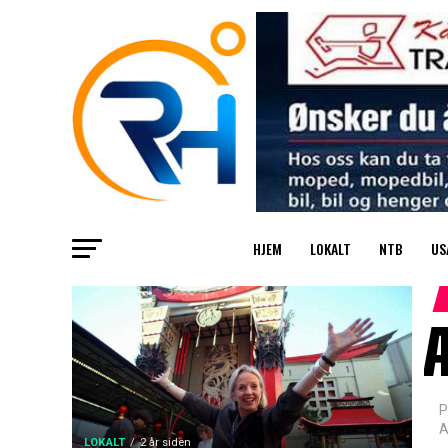
HJEM
LOKALT
NTB
US
Æ
P
A
LOKALT
2 år siden