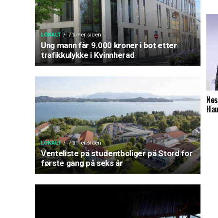
LOKALT
7 timer siden
Ung mann får 9.000 kroner i bot etter
trafikkulykke i Kvinnherad
Nes
Ha
LOKALT
7 timer siden
Venteliste på studentboliger på Stord for
første gang på seks år