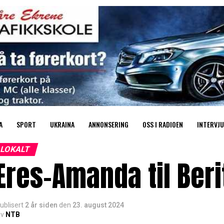
A
SPORT
UKRAINA
ANNONSERING
OSS I RADIOEN
INTERVJU
LOKALT
res-Amanda til Ber
ublisert
2 år siden
den
23. august 2024
v
NTB