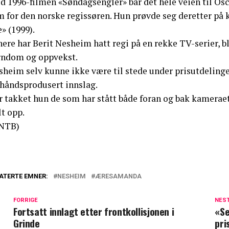
d 1996-filmen «Søndagsengler» bar det hele veien til O
lm for den norske regissøren. Hun prøvde seg deretter p
» (1999).
nere har Berit Nesheim hatt regi på en rekke TV-serier, 
rndom og oppvekst.
sheim selv kunne ikke være til stede under prisutdeling
rhåndsprodusert innslag.
r takket hun de som har stått både foran og bak kamera
lt opp.
NTB)
ATERTE EMNER:
NESHEIM
ÆRESAMANDA
FORRIGE
NES
Fortsatt innlagt etter frontkollisjonen i
«Se
Grinde
pri