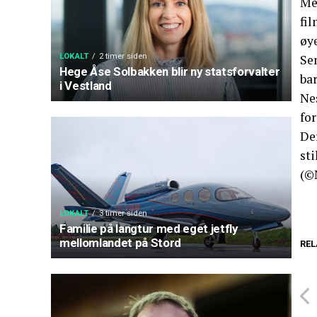
Me
fi
øye
LOKALT
2 timer siden
Se
Hege Åse Solbakken blir ny statsforvalter
ba
i Vestland
Ne
fo
De
sti
(©
LOKALT
3 timer siden
Familie på langtur med eget jetfly
mellomlandet på Stord
REL