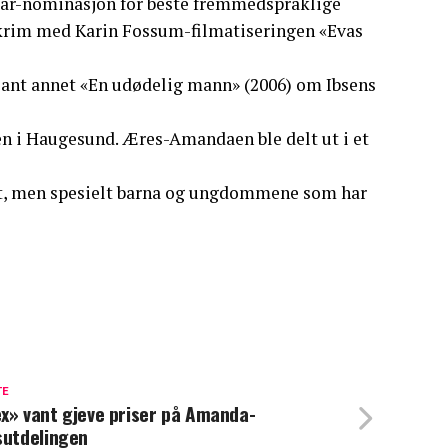
scar-nominasjon for beste fremmedspråklige
å krim med Karin Fossum-filmatiseringen «Evas
blant annet «En udødelig mann» (2006) om Ibsens
en i Haugesund. Æres-Amandaen ble delt ut i et
et, men spesielt barna og ungdommene som har
TE
x» vant gjeve priser på Amanda-
sutdelingen