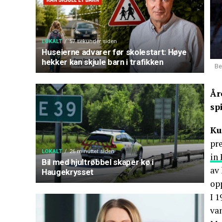
LOKALT
57 sekunder siden
Huseierne advarer før skolestart: Høye
hekker kan skjule barn i trafikken
Be
År
sp
Ku
pr
LOKALT
26 minutter siden
in
Bil med hjultrøbbel skaper kø i
av 
Haugekrysset
op
I 
va