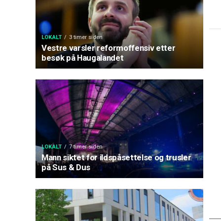
LOKALT
3 timer siden
Vestre varsler reformoffensiv etter
besøk på Haugalandet
LOKALT
7 timer siden
Mann siktet for ildspåsettelse og trusler
på Sus & Dus