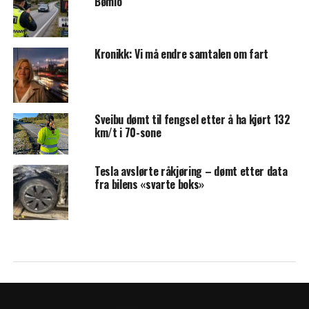
Bømlo
Kronikk: Vi må endre samtalen om fart
Sveibu dømt til fengsel etter å ha kjørt 132
km/t i 70-sone
Tesla avslørte råkjøring – dømt etter data
fra bilens «svarte boks»