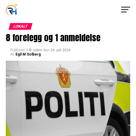
LOKALT
8 forelegg og 1 anmeldelse
Publisert
2 år siden
den
24. juli 2024
Av
Egil M Solberg