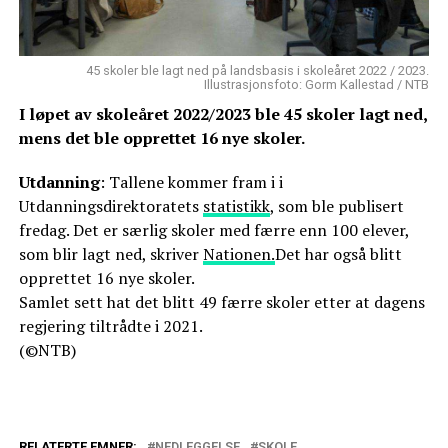
45 skoler ble lagt ned på landsbasis i skoleåret 2022 / 2023.
Illustrasjonsfoto: Gorm Kallestad / NTB
I løpet av skoleåret 2022/2023 ble 45 skoler lagt ned,
mens det ble opprettet 16 nye skoler.
Utdanning
: Tallene kommer fram i i
Utdanningsdirektoratets
statistikk
, som ble publisert
fredag. Det er særlig skoler med færre enn 100 elever,
som blir lagt ned, skriver
Nationen.
Det har også blitt
opprettet 16 nye skoler.
Samlet sett hat det blitt 49 færre skoler etter at dagens
regjering tiltrådte i 2021.
(©NTB)
RELATERTE EMNER:
NEDLEGGELSE
SKOLE