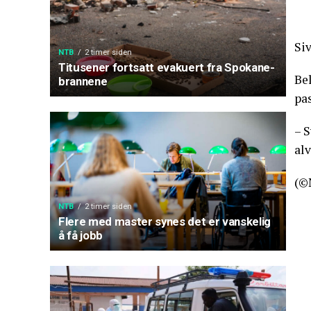
Siv
NTB
2 timer siden
Titusener fortsatt evakuert fra Spokane-
Bel
brannene
pas
– 
al
(©
NTB
2 timer siden
Flere med master synes det er vanskelig
å få jobb