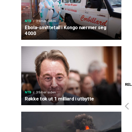
NTB
3 timer siden
Ebola-smittetall i Kongo nærmer seg
4000
REL
NTB
3 timer siden
Røkke tok ut 1 milliard i utbytte