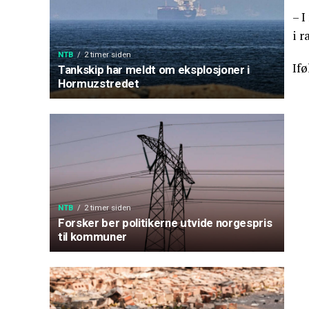
– I
i r
NTB
2 timer siden
Ifø
Tankskip har meldt om eksplosjoner i
Hormuzstredet
NTB
2 timer siden
Forsker ber politikerne utvide norgespris
til kommuner