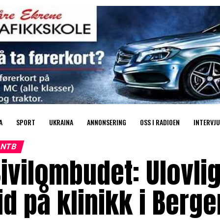
A
SPORT
UKRAINA
ANNONSERING
OSS I RADIOEN
INTERVJU
NTB
ivilombudet: Ulovlig
id på klinikk i Berge