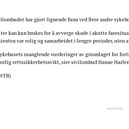
ilombudet har gjort lignende funn ved flere andre sykehu
ter kan kun brukes for å avverge skade i akutte faresitua
ienten var rolig og samarbeidet i lengre perioder, uten at
Sykehusets manglende vurderinger av grunnlaget for fort
vorlig rettssikkerhetssvikt, sier sivilombud Hanne Harle
NTB)
ANNONSE