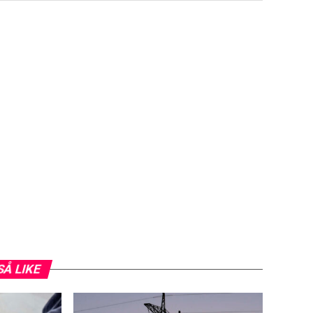
SÅ LIKE