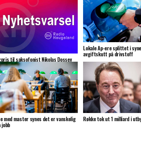
Lokale Ap-ere splittet i syn
avgiftskutt på drivstoff
zpris til saksofonist Nikolas Dossev
re med master synes det er vanskelig
Røkke tok ut 1 milliard i utb
å jobb