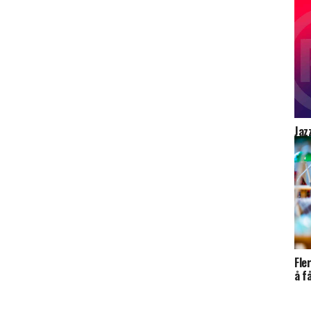
Jaz
Fle
å f