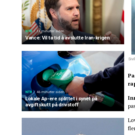
NTB
11 minutter siden
Vance: Vil ta tid å avslutte Iran-krigen
Sivi
Pa
ra
NTB
46 minutter siden
In
Lokale Ap-ere splittet i synet på
avgiftskutt på drivstoff
pas
Lo
fle