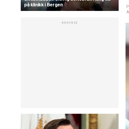
på klinikk i Bergen
P
A
ANNONSE