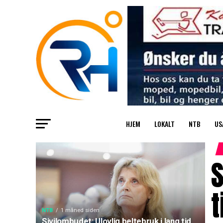
HJEM
LOKALT
NTB
US
S
t
NTB
1 måned siden
Sivilombudet: Ulovlig beltebruk i lang tid