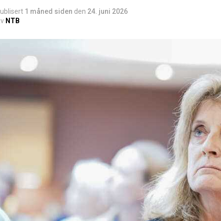
ublisert
1 måned siden
den
24. juni 2026
v
NTB