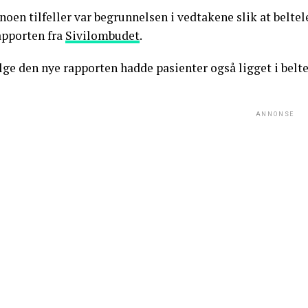
 noen tilfeller var begrunnelsen i vedtakene slik at belt
apporten fra
Sivilombudet
.
lge den nye rapporten hadde pasienter også ligget i belte
ANNONSE