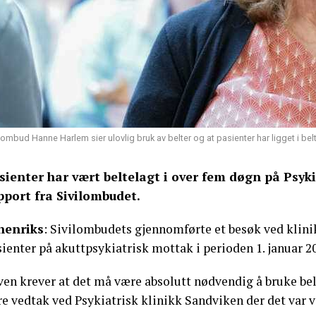
lombud Hanne Harlem sier ulovlig bruk av belter og at pasienter har ligget i belte
sienter har vært beltelagt i over fem døgn på Psyki
pport fra Sivilombudet.
nenriks
: Sivilombudets gjennomførte et besøk ved klinik
ienter på akuttpsykiatrisk mottak i perioden 1. januar 20
ven krever at det må være absolutt nødvendig å bruke bel
re vedtak ved Psykiatrisk klinikk Sandviken der det var v