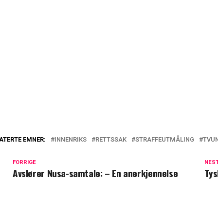
ATERTE EMNER:
INNENRIKS
RETTSSAK
STRAFFEUTMÅLING
TVUN
FORRIGE
NES
Avslører Nusa-samtale: – En anerkjennelse
Tys