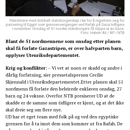
Palestinere med dobbelt statsborgerskap i kø for å registrere seg for
passering til Egypt over grenseovergangen ved Rafah på Gaza tidligere
i november. Onsdag vil 51 norske statsborgere få slippe ut av Gaza.
Foto: Hatem Ali / AP / NTB
Blant de 51 nordmennene som onsdag etter planen
skal få forlate Gazastripen, er over halvparten barn,
opplyser Utenriksdepartementet.
Krig og konflikter
: – Vi vet at noen er skadd og andre i
dårlig forfatning, sier pressetalsperson Cecilie
Skjennald i Utenriksdepartementet.Etter planen skal 51
nordmenn få forlate den beleirede enklaven onsdag, 27
barn og 24 voksne. Overfor NTB presiserer UD at de
skadde er de samme som tidligere er kjent, og at det ikke
skal dreie seg om flere nye.
UD har et eget team med folk på og ved den egyptiske
grensen for å ta imot dem som kommer ut fra Rafah. De