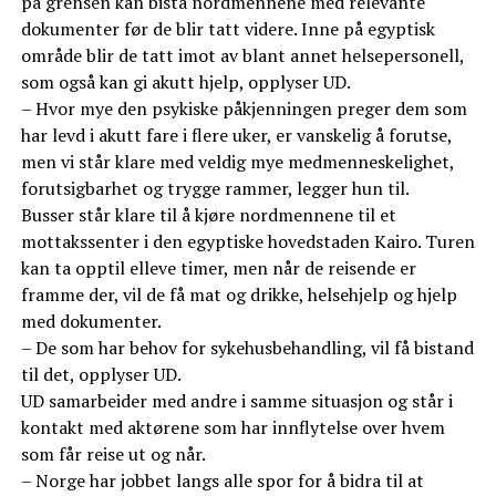
på grensen kan bistå nordmennene med relevante
dokumenter før de blir tatt videre. Inne på egyptisk
område blir de tatt imot av blant annet helsepersonell,
som også kan gi akutt hjelp, opplyser UD.
– Hvor mye den psykiske påkjenningen preger dem som
har levd i akutt fare i flere uker, er vanskelig å forutse,
men vi står klare med veldig mye medmenneskelighet,
forutsigbarhet og trygge rammer, legger hun til.
Busser står klare til å kjøre nordmennene til et
mottakssenter i den egyptiske hovedstaden Kairo. Turen
kan ta opptil elleve timer, men når de reisende er
framme der, vil de få mat og drikke, helsehjelp og hjelp
med dokumenter.
– De som har behov for sykehusbehandling, vil få bistand
til det, opplyser UD.
UD samarbeider med andre i samme situasjon og står i
kontakt med aktørene som har innflytelse over hvem
som får reise ut og når.
– Norge har jobbet langs alle spor for å bidra til at