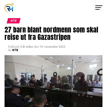
NTB
27 barn blant nordmenn som skal
reise ut fra Gazastripen
Publisert
3 år siden
den
15. november 2023
Av
NTB