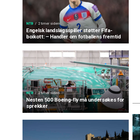
NTB
2 timer siden
Engelsk landslagsspiller støtter Fifa-
boikott: – Handler om fotballens fremtid
NTB
2 timer siden
Nesten 500 Boeing-fly må undersøkes for
sprekker