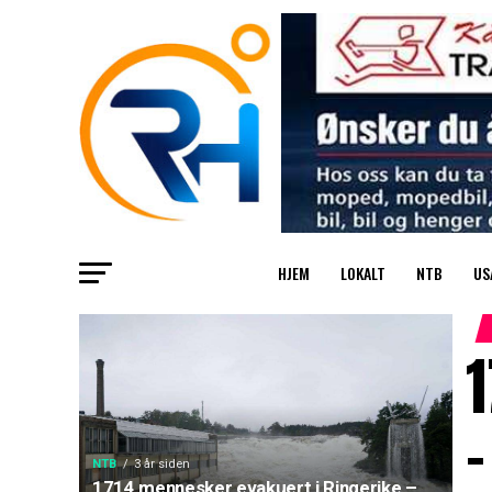
HJEM
LOKALT
NTB
US
1
–
NTB
3 år siden
1714 mennesker evakuert i Ringerike –