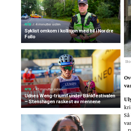
NTB
4 minutter siden
Syklist omkom i kollisjon med bil i Nordre
Follo
Sto
Ov
va
NTB
43 minutter siden
Udnes Weng-triumf under Blinkfestivalen
Ul
– Stenshagen raskest av mennene
kri
Så
va
– D