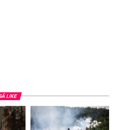
SÅ LIKE