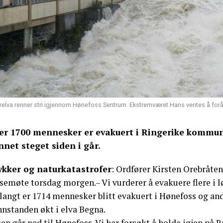
relva renner stri igjennom Hønefoss Sentrum. Ekstremværet Hans ventes å f
er 1700 mennesker er evakuert i Ringerike kommune,
nnet steget siden i går.
ykker og naturkatastrofer
: Ordfører Kirsten Orebråte
semøte torsdag morgen.– Vi vurderer å evakuere flere i lø
 langt er 1714 mennesker blitt evakuert i Hønefoss og an
nnstanden økt i elva Begna.
en går ned til Hønefoss. Vi har forsøkt å holde igjen på