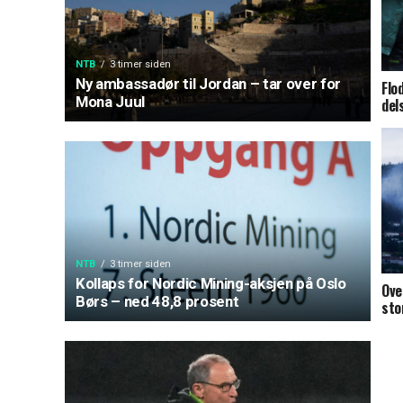
NTB
3 timer siden
Ny ambassadør til Jordan – tar over for
Flo
Mona Juul
del
NTB
3 timer siden
Kollaps for Nordic Mining-aksjen på Oslo
Ove
Børs – ned 48,8 prosent
sto