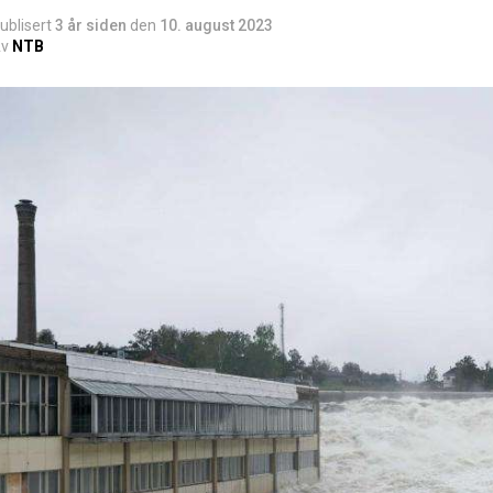
ublisert
3 år siden
den
10. august 2023
v
NTB