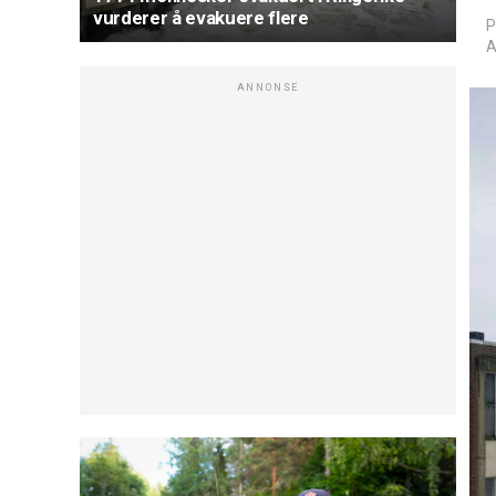
vurderer å evakuere flere
P
A
ANNONSE