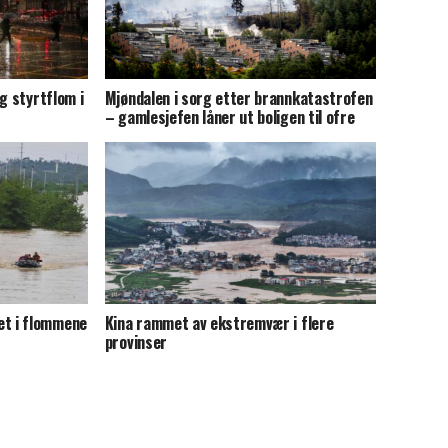
g styrtflom i
Mjøndalen i sorg etter brannkatastrofen
– gamlesjefen låner ut boligen til ofre
t i flommene
Kina rammet av ekstremvær i flere
provinser