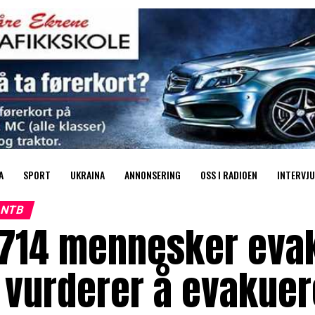
A
SPORT
UKRAINA
ANNONSERING
OSS I RADIOEN
INTERVJU
NTB
714 mennesker evak
 vurderer å evakuer