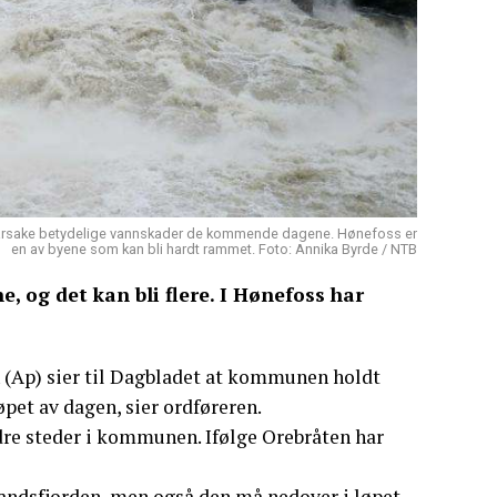
orårsake betydelige vannskader de kommende dagene. Hønefoss er
en av byene som kan bli hardt rammet. Foto: Annika Byrde / NTB
 og det kan bli flere. I Hønefoss har
n (Ap) sier til Dagbladet at kommunen holdt
pet av dagen, sier ordføreren.
dre steder i kommunen. Ifølge Orebråten har
 Randsfjorden, men også den må nedover i løpet