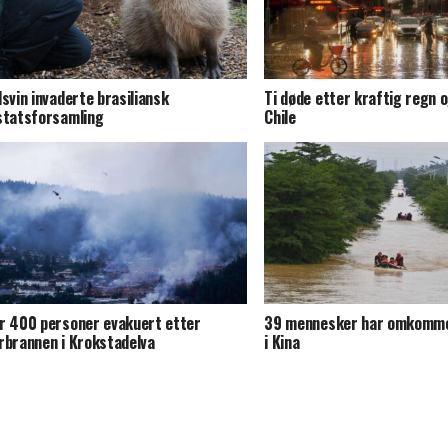
dsvin invaderte brasiliansk
Ti døde etter kraftig regn o
statsforsamling
Chile
r 400 personer evakuert etter
39 mennesker har omkomme
rbrannen i Krokstadelva
i Kina