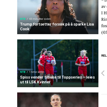
av 
I H
Ri
NTB
43 minutter siden
Trump fortsetter forsøk på å sparke Lisa
fos
Cook
(©
REL
NTB
1 time siden
Spiss vender tilbake til Toppserien – leies
ut til LSK Kvinner