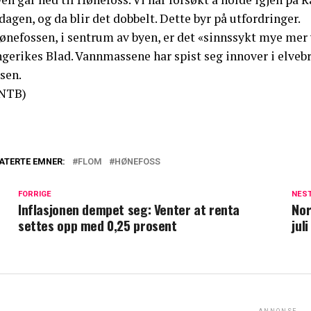
dagen, og da blir det dobbelt. Dette byr på utfordringer.
ønefossen, i sentrum av byen, er det «sinnssykt mye mer v
ngerikes Blad. Vannmassene har spist seg innover i elve
sen.
NTB)
ATERTE EMNER:
FLOM
HØNEFOSS
FORRIGE
NES
Inflasjonen dempet seg: Venter at renta
Nor
settes opp med 0,25 prosent
juli
ANNONSE