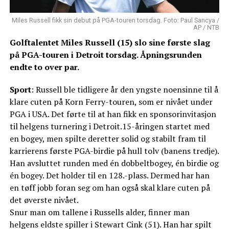
Miles Russell fikk sin debut på PGA-touren torsdag. Foto: Paul Sancya /
AP / NTB
Golftalentet Miles Russell (15) slo sine første slag
på PGA-touren i Detroit torsdag. Åpningsrunden
endte to over par.
Sport
: Russell ble tidligere år den yngste noensinne til å
klare cuten på Korn Ferry-touren, som er nivået under
PGA i USA. Det førte til at han fikk en sponsorinvitasjon
til helgens turnering i Detroit.15-åringen startet med
en bogey, men spilte deretter solid og stabilt fram til
karrierens første PGA-birdie på hull tolv (banens tredje).
Han avsluttet runden med én dobbeltbogey, én birdie og
én bogey. Det holder til en 128.-plass. Dermed har han
en tøff jobb foran seg om han også skal klare cuten på
det øverste nivået.
Snur man om tallene i Russells alder, finner man
helgens eldste spiller i Stewart Cink (51). Han har spilt