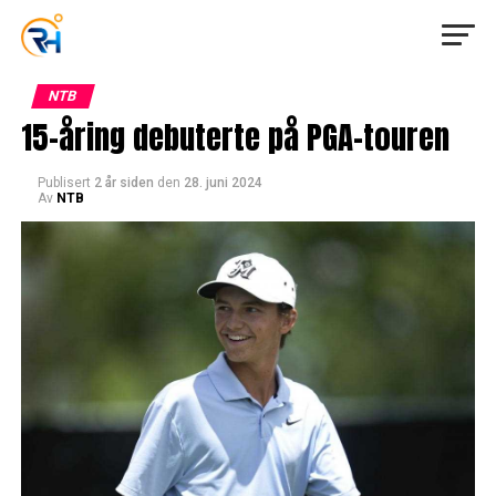
NTB
15-åring debuterte på PGA-touren
Publisert
2 år siden
den
28. juni 2024
Av
NTB