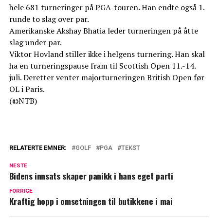
hele 681 turneringer på PGA-touren. Han endte også 1.
runde to slag over par.
Amerikanske Akshay Bhatia leder turneringen på åtte
slag under par.
Viktor Hovland stiller ikke i helgens turnering. Han skal
ha en turneringspause fram til Scottish Open 11.-14.
juli. Deretter venter majorturneringen British Open før
OL i Paris.
(©NTB)
RELATERTE EMNER:
GOLF
PGA
TEKST
NESTE
Bidens innsats skaper panikk i hans eget parti
FORRIGE
Kraftig hopp i omsetningen til butikkene i mai