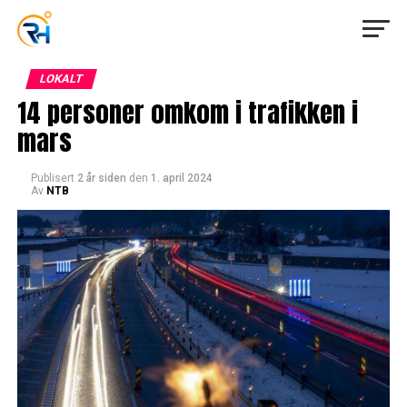
LOKALT
14 personer omkom i trafikken i
mars
Publisert
2 år siden
den
1. april 2024
Av
NTB