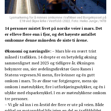
Lysmarkering for å minnes omkomne i trafikken ved Borgekrysset på
E18 ved Skjee kirke i Vestfold i 2022. Foto: Heiko Junge / NTB
14 personer mistet livet på norske veier i mars. Det
er elleve flere enn i fjor, og det høyeste antallet
omkomne denne måneden de siste ti årene.
Økonomi og næringsliv
: – Mars ble en svært trist
måned i trafikken. 14 drepte er en betydelig økning
sammenlignet med 2023 og tidligere år. Økningen
bekymrer oss, sier avdelingsdirektør Guro Ranes i
Statens vegvesen.Ni menn, fire kvinner og én gutt
omkom i mars. To av disse var fotgjengere, mens sju
omkom i møteulykker, fire i utforkjøringsulykker, og én i
ulykke med elsparkesykkel. I en av møteulykkene omkom
tre personer.
– Vi går nå inn i en årstid der flere er ute på veien. Både
sykkel og motorsykkel blir igjen en del av trafikkbildet.