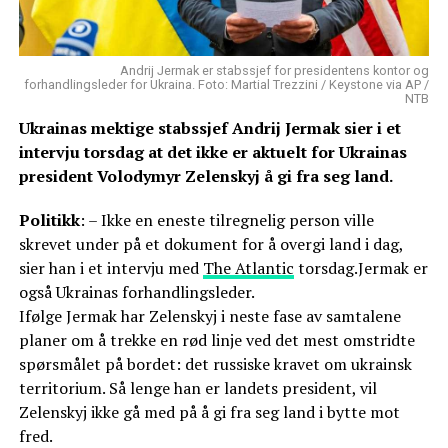
Andrij Jermak er stabssjef for presidentens kontor og
forhandlingsleder for Ukraina. Foto: Martial Trezzini / Keystone via AP /
NTB
Ukrainas mektige stabssjef Andrij Jermak sier i et
intervju torsdag at det ikke er aktuelt for Ukrainas
president Volodymyr Zelenskyj å gi fra seg land.
Politikk
: – Ikke en eneste tilregnelig person ville
skrevet under på et dokument for å overgi land i dag,
sier han i et intervju med
The Atlantic
torsdag.Jermak er
også Ukrainas forhandlingsleder.
Ifølge Jermak har Zelenskyj i neste fase av samtalene
planer om å trekke en rød linje ved det mest omstridte
spørsmålet på bordet: det russiske kravet om ukrainsk
territorium. Så lenge han er landets president, vil
Zelenskyj ikke gå med på å gi fra seg land i bytte mot
fred.