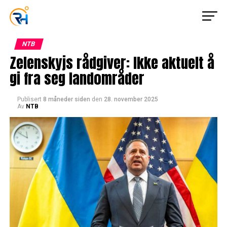
NTB
Zelenskyjs rådgiver: Ikke aktuelt å
gi fra seg landområder
Publisert
8 måneder siden
den
28. november 2025
Av
NTB