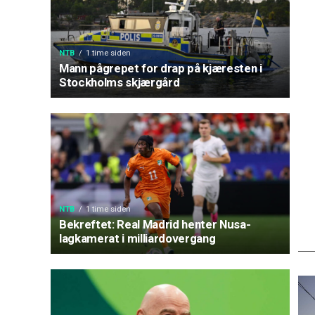
NTB
1 time siden
Mann pågrepet for drap på kjæresten i
Stockholms skjærgård
NTB
1 time siden
Bekreftet: Real Madrid henter Nusa-
lagkamerat i milliardovergang