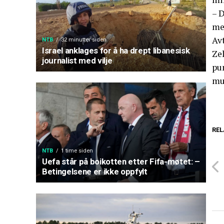
– D
me
Avt
NTB
32 minutter siden
Israel anklages for å ha drept libanesisk
Zel
journalist med vilje
pu
mul
REL
NTB
1 time siden
Uefa står på boikotten etter Fifa-møtet: –
Betingelsene er ikke oppfylt