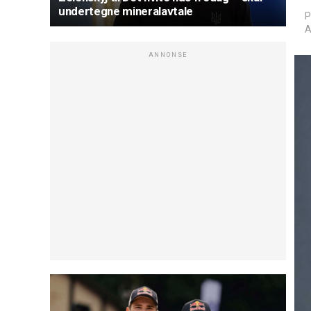
undertegne mineralavtale
P
A
ANNONSE