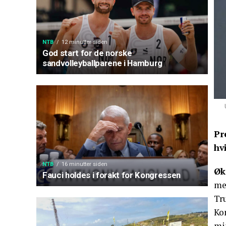
NTB
12 minutter siden
God start for de norske
sandvolleyballparene i Hamburg
Pr
hv
NTB
16 minutter siden
Øk
Fauci holdes i forakt for Kongressen
med
Tru
Ko
min