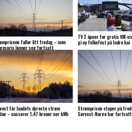
TV 2 åpner for gratis VM-vi
ømprisene faller litt fredag – men
gi ny folkefest på Indre kai
gespris lønner seg fortsatt
vest får landets dyreste strøm
Strømprisen stuper på fre
dag – passerer 1,47 kroner per kWh
Sørvest-Norge har fortsatt
dyreste timer