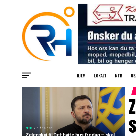
HJEM
LOKALT
NTB
US
Z
s
NTB
1 år siden
Zelenskyj til Det hvite hus fredag – skal