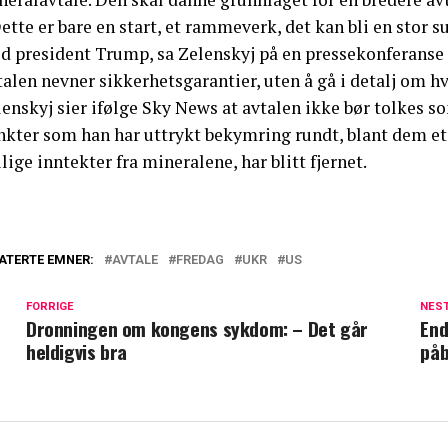
ette er bare en start, et rammeverk, det kan bli en stor 
d president Trump, sa Zelenskyj på en pressekonferanse
alen nevner sikkerhetsgarantier, uten å gå i detalj om hva
enskyj sier ifølge Sky News at avtalen ikke bør tolkes som
nkter som han har uttrykt bekymring rundt, blant dem et
ige inntekter fra mineralene, har blitt fjernet.
ATERTE EMNER:
AVTALE
FREDAG
UKR
US
FORRIGE
NES
Dronningen om kongens sykdom: – Det går
End
heldigvis bra
påb