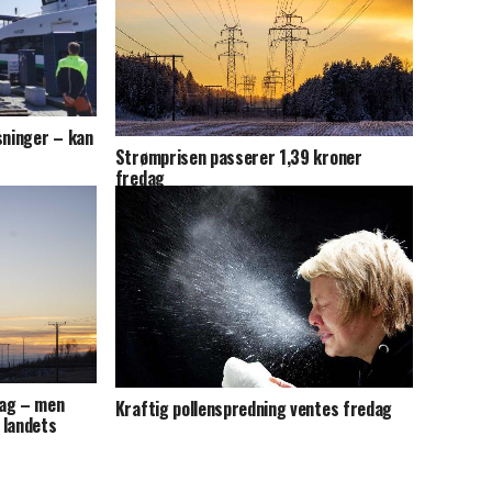
sninger – kan
Strømprisen passerer 1,39 kroner
fredag
dag – men
Kraftig pollenspredning ventes fredag
 landets