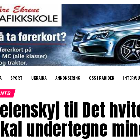
A
SPORT
UKRAINA
ANNONSERING
OSS I RADIOEN
INTERVJU
NTB
elenskyj til Det hvi
kal undertegne min