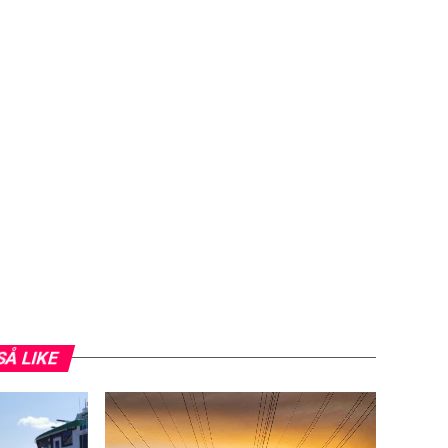
SÅ LIKE