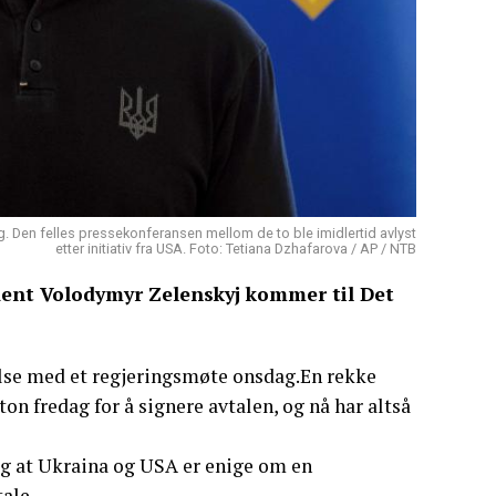
 Den felles pressekonferansen mellom de to ble imidlertid avlyst
etter initiativ fra USA. Foto: Tetiana Dzhafarova / AP / NTB
dent Volodymyr Zelenskyj kommer til Det
else med et regjeringsmøte onsdag.En rekke
on fredag for å signere avtalen, og nå har altså
ag at Ukraina og USA er enige om en
ale.