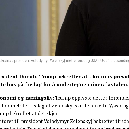
Ukrainas president Volodymyr Zelenskyj møtte torsdag USAs Ukraina-utsending.
esident Donald Trump bekrefter at Ukrainas presi
ite hus på fredag for å undertegne mineralavtalen.
onomi og næringsliv
: Trump opplyste dette i forbind
ier meldte tirsdag at Zelenskyj skulle reise til Washingt
mp bekreftet at det skjer.
ntoret til president Volodymyr Zelenskyj bekreftet tirsd
eralavtale. Den skal danne grunnlaget for en bredere avt