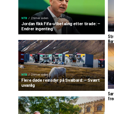
NTB
2 timer siden
Jordan fikk Fifa-utbetaling etter tirade: –
Endrer ingenting
Str
Nor
NTB
2 timer siden
Flere døde reinsdyr på Svalbard: – Svært
uvanlig
Sør
fre