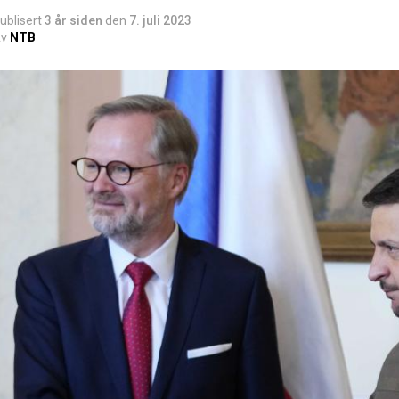
ublisert
3 år siden
den
7. juli 2023
v
NTB