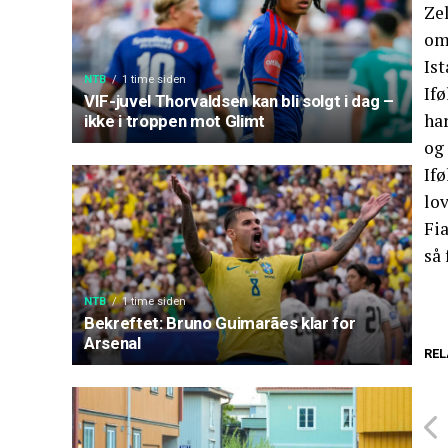
Zel
om 
Ist
NTB
1 time siden
If
VIF-juvel Thorvaldsen kan bli solgt i dag –
har
ikke i troppen mot Glimt
og
If
lov
Fi
så 
NTB
1 time siden
Bekreftet: Bruno Guimarães klar for
Arsenal
REL