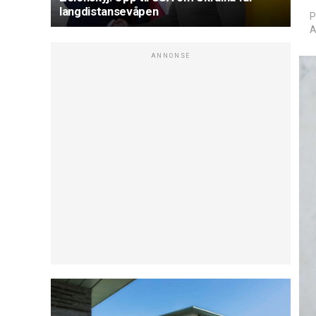
langdistansevåpen
P
A
ANNONSE