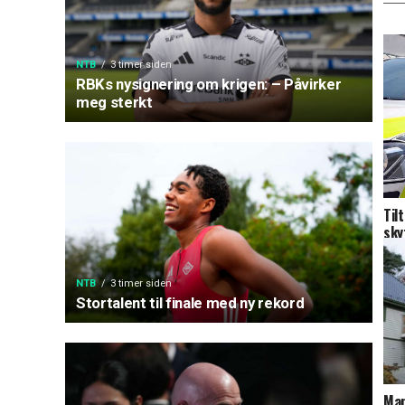
NTB
3 timer siden
RBKs nysignering om krigen: – Påvirker
meg sterkt
Til
sky
NTB
3 timer siden
Stortalent til finale med ny rekord
Man