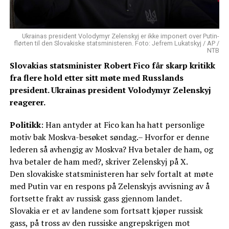
Ukrainas president Volodymyr Zelenskyj er ikke imponert over Putin-
flørten til den Slovakiske statsministeren. Foto: Jefrem Lukatskyj / AP /
NTB
Slovakias statsminister Robert Fico får skarp kritikk
fra flere hold etter sitt møte med Russlands
president. Ukrainas president Volodymyr Zelenskyj
reagerer.
Politikk
: Han antyder at Fico kan ha hatt personlige
motiv bak Moskva-besøket søndag.– Hvorfor er denne
lederen så avhengig av Moskva? Hva betaler de ham, og
hva betaler de ham med?, skriver Zelenskyj på X.
Den slovakiske statsministeren har selv fortalt at møte
med Putin var en respons på Zelenskyjs avvisning av å
fortsette frakt av russisk gass gjennom landet.
Slovakia er et av landene som fortsatt kjøper russisk
gass, på tross av den russiske angrepskrigen mot