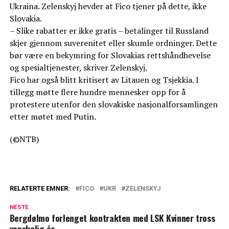
Ukraina. Zelenskyj hevder at Fico tjener på dette, ikke
Slovakia.
– Slike rabatter er ikke gratis – betalinger til Russland
skjer gjennom suverenitet eller skumle ordninger. Dette
bør være en bekymring for Slovakias rettshåndhevelse
og spesialtjenester, skriver Zelenskyj.
Fico har også blitt kritisert av Litauen og Tsjekkia. I
tillegg møtte flere hundre mennesker opp for å
protestere utenfor den slovakiske nasjonalforsamlingen
etter møtet med Putin.
(©NTB)
RELATERTE EMNER:
FICO
UKR
ZELENSKYJ
NESTE
Bergdølmo forlenget kontrakten med LSK Kvinner tross
vanskelig år