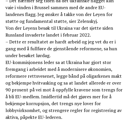
– Det nærmer seg tiden da det ukrainske flagget kan
vaie i vinden i Brussel sammen med de andre EU-
landenes flagg. Jeg ønsker å takke von der Leyen for
støtte og fundamental støtte, sier Zelenskyj.
Von der Leyens besøk til Ukraina var det sjette siden
Russland invaderte landet i februar 2022.
– Dette er resultatet av hardt arbeid og jeg vet du er i
gang med å fullføre de gjenstående reformene, sa hun
under besøket lørdag.
EU-kommisjonens leder sa at Ukraina har gjort stor
fremgang i arbeidet med å modernisere økonomien,
reformere rettsvesenet, legge bånd på oligarkenes makt
og bekjempe hvitvasking og sa at landet allerede er over
90 prosent på vei mot å oppfylle kravene som trengs for
å bli EU-medlem. Imidlertid må det gjøres mer for å
bekjempe korrupsjon, det trengs nye lover for
lobbyvirksomhet, og strengere regler for registrering av
aktiva, påpekte EU-lederen.