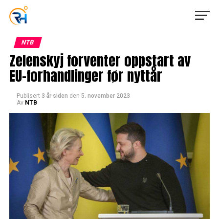
NTB
Zelenskyj forventer oppstart av
EU-forhandlinger før nyttår
Publisert
3 år siden
den
5. november 2023
Av
NTB