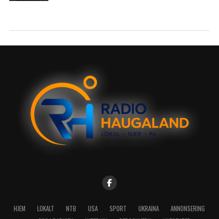
HJEM
LOKALT
NTB
USA
SPORT
UKRAINA
ANNONSERING