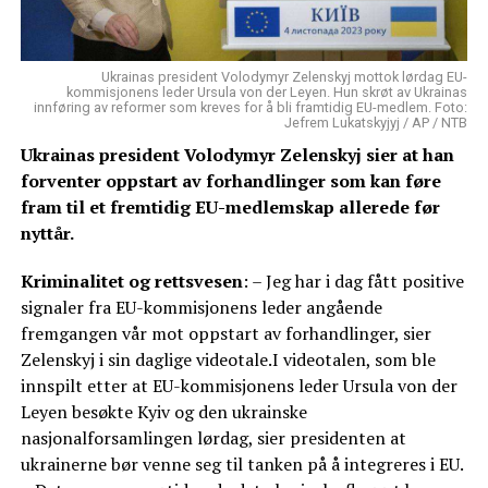
Ukrainas president Volodymyr Zelenskyj mottok lørdag EU-
kommisjonens leder Ursula von der Leyen. Hun skrøt av Ukrainas
innføring av reformer som kreves for å bli framtidig EU-medlem. Foto:
Jefrem Lukatskyjyj / AP / NTB
Ukrainas president Volodymyr Zelenskyj sier at han
forventer oppstart av forhandlinger som kan føre
fram til et fremtidig EU-medlemskap allerede før
nyttår.
Kriminalitet og rettsvesen
: – Jeg har i dag fått positive
signaler fra EU-kommisjonens leder angående
fremgangen vår mot oppstart av forhandlinger, sier
Zelenskyj i sin daglige videotale.I videotalen, som ble
innspilt etter at EU-kommisjonens leder Ursula von der
Leyen besøkte Kyiv og den ukrainske
nasjonalforsamlingen lørdag, sier presidenten at
ukrainerne bør venne seg til tanken på å integreres i EU.