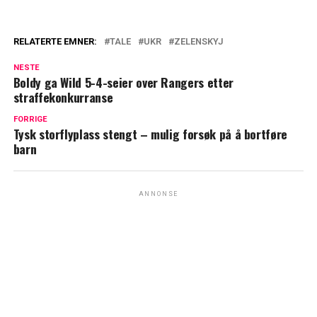
RELATERTE EMNER:
TALE
UKR
ZELENSKYJ
NESTE
Boldy ga Wild 5-4-seier over Rangers etter
straffekonkurranse
FORRIGE
Tysk storflyplass stengt – mulig forsøk på å bortføre
barn
ANNONSE